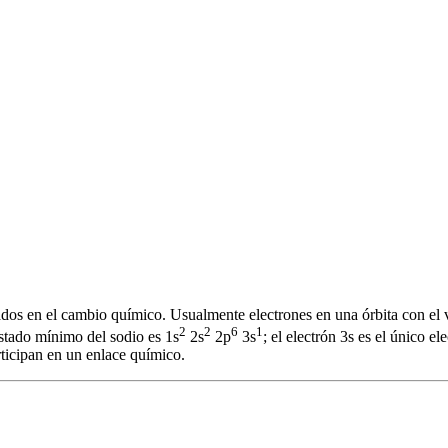
dos en el cambio químico. Usualmente electrones en una órbita con el v
2
2
6
1
estado mínimo del sodio es 1s
2s
2p
3s
; el electrón 3s es el único e
ticipan en un enlace químico.