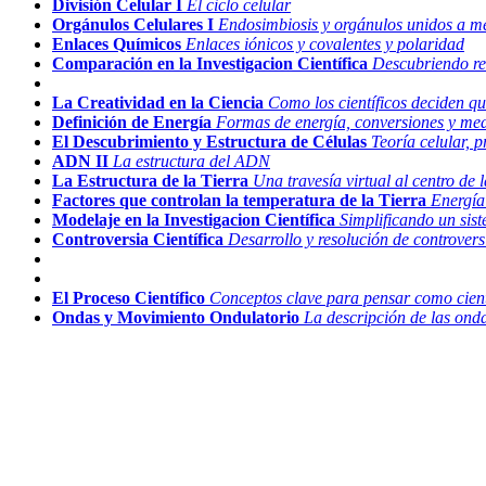
División Celular I
El ciclo celular
Orgánulos Celulares I
Endosimbiosis y orgánulos unidos a 
Enlaces Químicos
Enlaces iónicos y covalentes y polaridad
Comparación en la Investigacion Científica
Descubriendo rel
La Creatividad en la Ciencia
Como los científicos deciden qu
Definición de Energía
Formas de energía, conversiones y me
El Descubrimiento y Estructura de Células
Teoría celular, p
ADN II
La estructura del ADN
La Estructura de la Tierra
Una travesía virtual al centro de l
Factores que controlan la temperatura de la Tierra
Energía 
Modelaje en la Investigacion Científica
Simplificando un sis
Controversia Científica
Desarrollo y resolución de controvers
El Proceso Científico
Conceptos clave para pensar como cient
Ondas y Movimiento Ondulatorio
La descripción de las ond