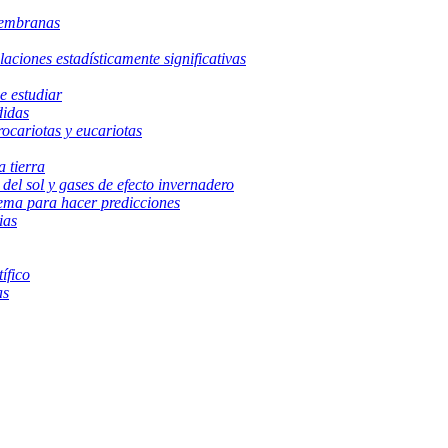
membranas
aciones estadísticamente significativas
e estudiar
didas
rocariotas y eucariotas
a tierra
del sol y gases de efecto invernadero
tema para hacer predicciones
ias
ífico
as