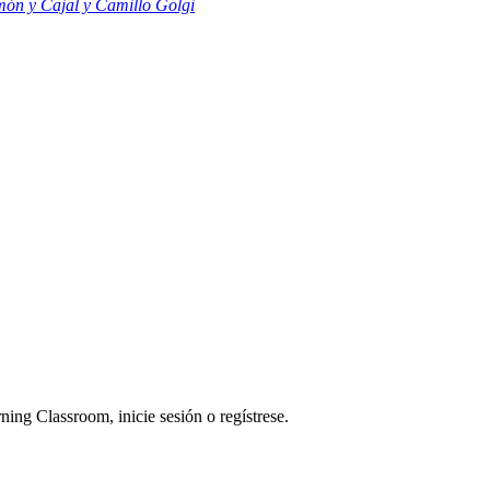
món y Cajal y Camillo Golgi
ning Classroom, inicie sesión o regístrese.