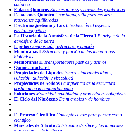
cuántica
Enlaces Químicos
Enlaces iónicos y covalentes y polaridad
Ecuaciones Químico
Usar taquigrafía para mostrar
reacciones equilibradas
Electromagnetismo y Luz
Introducción al espectro
electromagnético
La Historia de la Atmósfera de la Tierra I
El origen de la
atmósfera de la tierra
Lípidos
Composición, estructura y función
Membranas I
Estructura y función de las membranas
biológicas
Membranas II
Transportadores pasivos y activos
Química nuclear I
Propiedades de Liquidos
Fuerzas intermoleculares,
cohesión, adhesión y viscosidad
Propiedades de Solidos
La influencia de la estructura
cristalina en el comportamiento
Soluciones
Molaridad, solubilidad y propiedades coligativas
El Ciclo del Nitrógeno
De microbios y de hombres
El Proceso Científico
Conceptos clave para pensar como
científico
Minerales de Silicato
El tetraedro de sílice y los minerales
más comunes de la Tierra