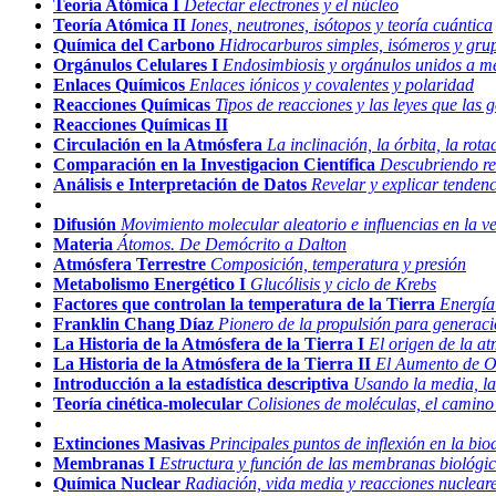
Teoría Atómica I
Detectar electrones y el núcleo
Teoría Atómica II
Iones, neutrones, isótopos y teoría cuántica
Química del Carbono
Hidrocarburos simples, isómeros y gru
Orgánulos Celulares I
Endosimbiosis y orgánulos unidos a 
Enlaces Químicos
Enlaces iónicos y covalentes y polaridad
Reacciones Químicas
Tipos de reacciones y las leyes que las 
Reacciones Químicas II
Circulación en la Atmósfera
La inclinación, la órbita, la rota
Comparación en la Investigacion Científica
Descubriendo rel
Análisis e Interpretación de Datos
Revelar y explicar tendenc
Difusión
Movimiento molecular aleatorio e influencias en la ve
Materia
Átomos. De Demócrito a Dalton
Atmósfera Terrestre
Composición, temperatura y presión
Metabolismo Energético I
Glucólisis y ciclo de Krebs
Factores que controlan la temperatura de la Tierra
Energía 
Franklin Chang Díaz
Pionero de la propulsión para generaci
La Historia de la Atmósfera de la Tierra I
El origen de la at
La Historia de la Atmósfera de la Tierra II
El Aumento de O
Introducción a la estadística descriptiva
Usando la media, la
Teoría cinética-molecular
Colisiones de moléculas, el camin
Extinciones Masivas
Principales puntos de inflexión en la bio
Membranas I
Estructura y función de las membranas biológi
Química Nuclear
Radiación, vida media y reacciones nuclear