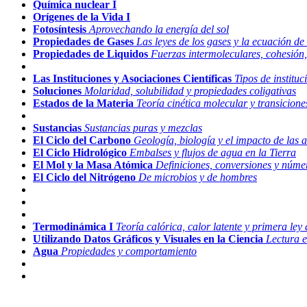
Química nuclear I
Orígenes de la Vida I
Fotosíntesis
Aprovechando la energía del sol
Propiedades de Gases
Las leyes de los gases y la ecuación de 
Propiedades de Liquidos
Fuerzas intermoleculares, cohesión,
Las Instituciones y Asociaciones Científicas
Tipos de instituc
Soluciones
Molaridad, solubilidad y propiedades coligativas
Estados de la Materia
Teoría cinética molecular y transicione
Sustancias
Sustancias puras y mezclas
El Ciclo del Carbono
Geología, biología y el impacto de las
El Ciclo Hidrológico
Embalses y flujos de agua en la Tierra
El Mol y la Masa Atómica
Definiciones, conversiones y núm
El Ciclo del Nitrógeno
De microbios y de hombres
Termodinámica I
Teoría calórica, calor latente y primera le
Utilizando Datos Gráficos y Visuales en la Ciencia
Lectura e
Agua
Propiedades y comportamiento