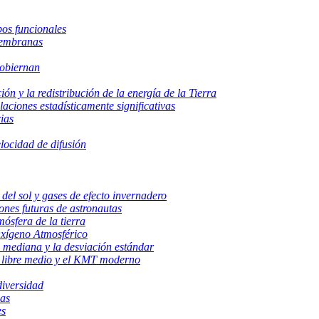
pos funcionales
membranas
gobiernan
ción y la redistribución de la energía de la Tierra
aciones estadísticamente significativas
ias
locidad de difusión
del sol y gases de efecto invernadero
ones futuras de astronautas
mósfera de la tierra
xígeno Atmosférico
 mediana y la desviación estándar
o libre medio y el KMT moderno
diversidad
cas
es