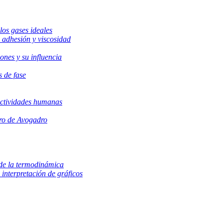
los gases ideales
 adhesión y viscosidad
iones y su influencia
s de fase
 actividades humanas
ero de Avogadro
y de la termodinámica
 interpretación de gráficos