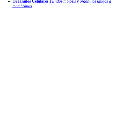
Orgánulos Celulares I
Endosimbiosis y orgánulos unidos a
membranas