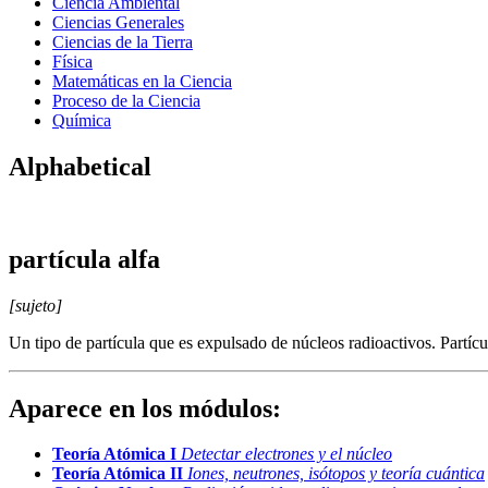
Ciencia Ambiental
Ciencias Generales
Ciencias de la Tierra
Física
Matemáticas en la Ciencia
Proceso de la Ciencia
Química
Alphabetical
partícula alfa
[sujeto]
Un tipo de partícula que es expulsado de núcleos radioactivos. Partícu
Aparece en los módulos:
Teoría Atómica I
Detectar electrones y el núcleo
Teoría Atómica II
Iones, neutrones, isótopos y teoría cuántica