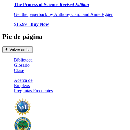
The Process of Science
Revised Edition
Get the paperback by Anthony Carpi and Anne Egger
$15.99 -
Buy Now
Pie de página
Volver arriba
Biblioteca
Glosario
Clase
Acerca de
Empleos
Preguntas Frecuentes