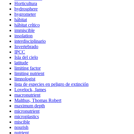
Horticultura
hydrosphere
hygrometer
hábitat
hábitat crítico
immiscible
insolation
interdisciplinario
Invertebrado
IPCC
Isla del cielo
latitude
limiting factor
limiting nutrient
limnologist
lista de especies en peligro de extinción
Lovelock, James
macronutrient
Malthus, Thomas Robert
maximum depth
micronutrient
microplastics
miscible
nourish
nutrient