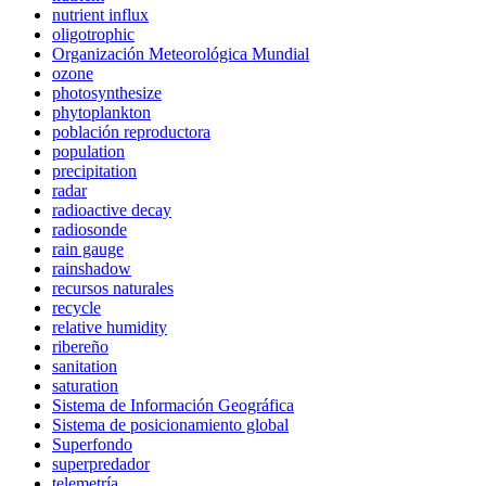
nutrient influx
oligotrophic
Organización Meteorológica Mundial
ozone
photosynthesize
phytoplankton
población reproductora
population
precipitation
radar
radioactive decay
radiosonde
rain gauge
rainshadow
recursos naturales
recycle
relative humidity
ribereño
sanitation
saturation
Sistema de Información Geográfica
Sistema de posicionamiento global
Superfondo
superpredador
telemetría