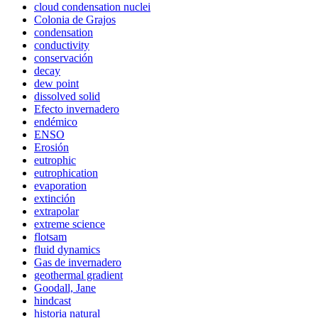
cloud condensation nuclei
Colonia de Grajos
condensation
conductivity
conservación
decay
dew point
dissolved solid
Efecto invernadero
endémico
ENSO
Erosión
eutrophic
eutrophication
evaporation
extinción
extrapolar
extreme science
flotsam
fluid dynamics
Gas de invernadero
geothermal gradient
Goodall, Jane
hindcast
historia natural