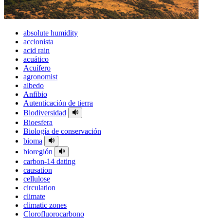
absolute humidity
accionista
acid rain
acuático
Acuífero
agronomist
albedo
Anfibio
Autenticación de tierra
Biodiversidad
Bioesfera
Biología de conservación
bioma
bioregión
carbon-14 dating
causation
cellulose
circulation
climate
climatic zones
Clorofluorocarbono