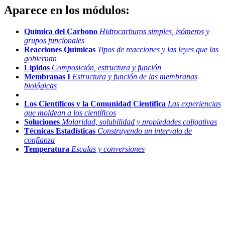
Aparece en los módulos:
Química del Carbono
Hidrocarburos simples, isómeros y
grupos funcionales
Reacciones Químicas
Tipos de reacciones y las leyes que las
gobiernan
Lípidos
Composición, estructura y función
Membranas I
Estructura y función de las membranas
biológicas
Los Científicos y la Comunidad Científica
Las experiencias
que moldean a los científicos
Soluciones
Molaridad, solubilidad y propiedades coligativas
Técnicas Estadísticas
Construyendo un intervalo de
confianza
Temperatura
Escalas y conversiones