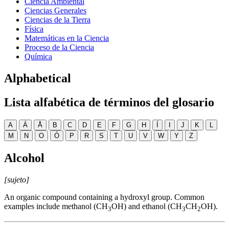
Ciencia Ambiental
Ciencias Generales
Ciencias de la Tierra
Física
Matemáticas en la Ciencia
Proceso de la Ciencia
Química
Alphabetical
Lista alfabética de términos del glosario
A
Á
Å
B
C
D
E
F
G
H
Í
I
J
K
L
M
N
O
Ó
P
R
S
T
U
V
W
Y
Z
Alcohol
[sujeto]
An organic compound containing a hydroxyl group. Common
examples include methanol (CH
OH) and ethanol (CH
CH
OH).
3
3
2