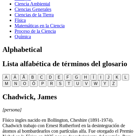
Ciencia Ambiental
Ciencias Generales
Ciencias de la Tierra
Física
Matemáticas en la Ciencia
Proceso de la Ciencia
Química
Alphabetical
Lista alfabética de términos del glosario
A
Á
Å
B
C
D
E
F
G
H
Í
I
J
K
L
M
N
O
Ó
P
R
S
T
U
V
W
Y
Z
Chadwick, James
[persona]
Físico ingles nacido en Bollington, Cheshire (1891-1974).
Chadwich trabajo con Ernest Rutherford en la desintegración de
átomos al bombardearlos con partículas alfa. Fue otorgado el Premio