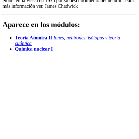
Nobel en la Física en 1935 por su descubrimiento del neutrón. Para
más información ver, James Chadwick
Aparece en los módulos:
Teoría Atómica II
Iones, neutrones, isótopos y teoría
cuántica
Química nuclear I