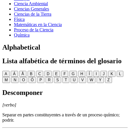
Ciencia Ambiental
Ciencias Generales
Ciencias de la Tierra
Física
Matemáticas en la Ciencia
Proceso de la Ciencia
Química
Alphabetical
Lista alfabética de términos del glosario
A
Á
Å
B
C
D
E
F
G
H
Í
I
J
K
L
M
N
O
Ó
P
R
S
T
U
V
W
Y
Z
Descomponer
[verbo]
Separar en partes constituyentes a través de un proceso químico;
podrir.