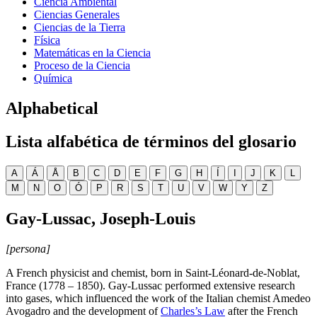
Ciencia Ambiental
Ciencias Generales
Ciencias de la Tierra
Física
Matemáticas en la Ciencia
Proceso de la Ciencia
Química
Alphabetical
Lista alfabética de términos del glosario
A
Á
Å
B
C
D
E
F
G
H
Í
I
J
K
L
M
N
O
Ó
P
R
S
T
U
V
W
Y
Z
Gay-Lussac, Joseph-Louis
[persona]
A French physicist and chemist, born in Saint-Léonard-de-Noblat,
France (1778 – 1850). Gay-Lussac performed extensive research
into gases, which influenced the work of the Italian chemist Amedeo
Avogadro and the development of
Charles’s Law
after the French