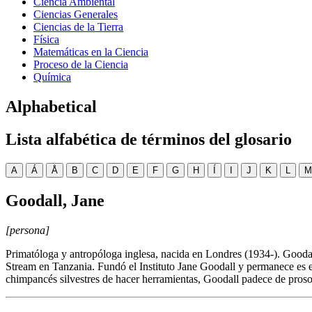
Ciencia Ambiental
Ciencias Generales
Ciencias de la Tierra
Física
Matemáticas en la Ciencia
Proceso de la Ciencia
Química
Alphabetical
Lista alfabética de términos del glosario
A
Á
Å
B
C
D
E
F
G
H
Í
I
J
K
L
M
Goodall, Jane
[persona]
Primatóloga y antropóloga inglesa, nacida en Londres (1934-). Goodal
Stream en Tanzania. Fundó el Instituto Jane Goodall y permanece es el 
chimpancés silvestres de hacer herramientas, Goodall padece de proso