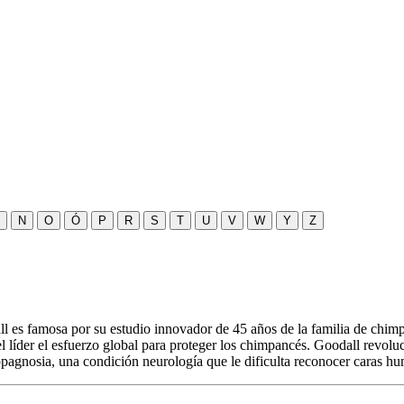
N
O
Ó
P
R
S
T
U
V
W
Y
Z
l es famosa por su estudio innovador de 45 años de la familia de chim
líder el esfuerzo global para proteger los chimpancés. Goodall revolucio
pagnosia, una condición neurología que le dificulta reconocer caras h