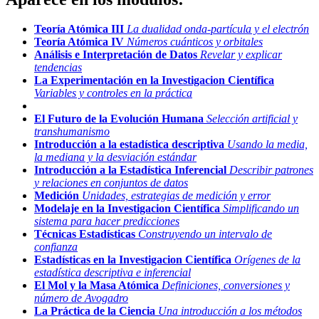
Teoría Atómica III
La dualidad onda-partícula y el electrón
Teoría Atómica IV
Números cuánticos y orbitales
Análisis e Interpretación de Datos
Revelar y explicar
tendencias
La Experimentación en la Investigacion Científica
Variables y controles en la práctica
El Futuro de la Evolución Humana
Selección artificial y
transhumanismo
Introducción a la estadística descriptiva
Usando la media,
la mediana y la desviación estándar
Introducción a la Estadística Inferencial
Describir patrones
y relaciones en conjuntos de datos
Medición
Unidades, estrategias de medición y error
Modelaje en la Investigacion Científica
Simplificando un
sistema para hacer predicciones
Técnicas Estadísticas
Construyendo un intervalo de
confianza
Estadísticas en la Investigacion Científica
Orígenes de la
estadística descriptiva e inferencial
El Mol y la Masa Atómica
Definiciones, conversiones y
número de Avogadro
La Práctica de la Ciencia
Una introducción a los métodos