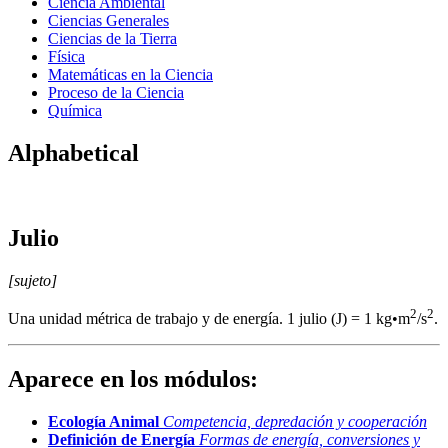
Ciencia Ambiental
Ciencias Generales
Ciencias de la Tierra
Física
Matemáticas en la Ciencia
Proceso de la Ciencia
Química
Alphabetical
Julio
[sujeto]
2
2
Una unidad métrica de trabajo y de energía. 1 julio (J) = 1 kg•m
/s
.
Aparece en los módulos:
Ecología Animal
Competencia, depredación y cooperación
Definición de Energía
Formas de energía, conversiones y