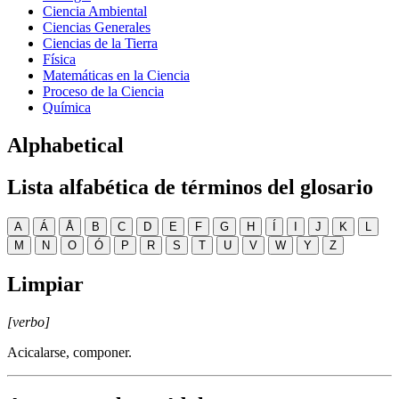
Ciencia Ambiental
Ciencias Generales
Ciencias de la Tierra
Física
Matemáticas en la Ciencia
Proceso de la Ciencia
Química
Alphabetical
Lista alfabética de términos del glosario
A
Á
Å
B
C
D
E
F
G
H
Í
I
J
K
L
M
N
O
Ó
P
R
S
T
U
V
W
Y
Z
Limpiar
[verbo]
Acicalarse, componer.