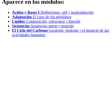
Aparece en los módulos:
Ácidos y Bases I
Definiciones, pH y neutralización
Adaptación
El caso de los pingüinos
Lípidos
Composición, estructura y función
Sustancias
Sustancias puras y mezclas
El Ciclo del Carbono
Geología, biología y el impacto de las
actividades humanas