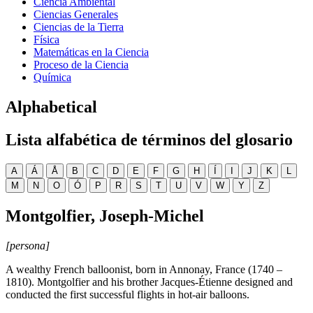
Ciencia Ambiental
Ciencias Generales
Ciencias de la Tierra
Física
Matemáticas en la Ciencia
Proceso de la Ciencia
Química
Alphabetical
Lista alfabética de términos del glosario
A
Á
Å
B
C
D
E
F
G
H
Í
I
J
K
L
M
N
O
Ó
P
R
S
T
U
V
W
Y
Z
Montgolfier, Joseph-Michel
[persona]
A wealthy French balloonist, born in Annonay, France (1740 –
1810). Montgolfier and his brother Jacques-Étienne designed and
conducted the first successful flights in hot-air balloons.