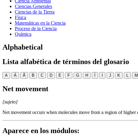
Ciencia Ambiental
Ciencias Generales
Ciencias de la Tierra
Física
Matemáticas en la Ciencia
Proceso de la Ciencia
Química
Alphabetical
Lista alfabética de términos del glosario
A
Á
Å
B
C
D
E
F
G
H
Í
I
J
K
L
M
Net movement
[sujeto]
Net movement occurs when molecules move from a region of higher co
Aparece en los módulos: