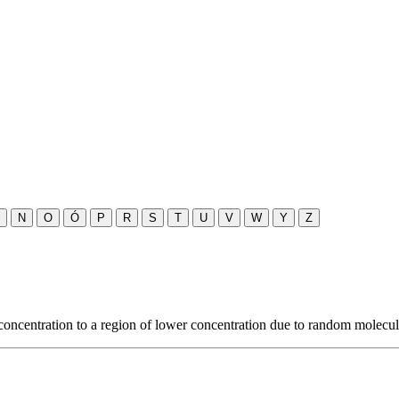
N
O
Ó
P
R
S
T
U
V
W
Y
Z
ncentration to a region of lower concentration due to random molecul