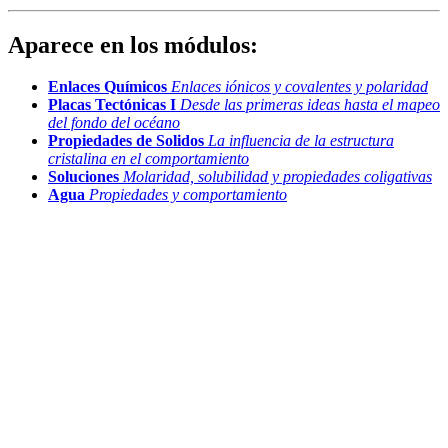
Aparece en los módulos:
Enlaces Químicos
Enlaces iónicos y covalentes y polaridad
Placas Tectónicas I
Desde las primeras ideas hasta el mapeo
del fondo del océano
Propiedades de Solidos
La influencia de la estructura
cristalina en el comportamiento
Soluciones
Molaridad, solubilidad y propiedades coligativas
Agua
Propiedades y comportamiento