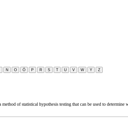
N
O
Ó
P
R
S
T
U
V
W
Y
Z
is a method of statistical hypothesis testing that can be used to determine