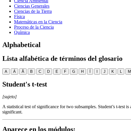
Ciencia Ambiental
Ciencias Generales
Ciencias de la Tierra
Física
Matemáticas en la Ciencia
Proceso de la Ciencia
Química
Alphabetical
Lista alfabética de términos del glosario
A
Á
Å
B
C
D
E
F
G
H
Í
I
J
K
L
M
Student's t-test
[sujeto]
A statistical test of significance for two subsamples. Student’s t-test 
significant.
Aparece en los módulos: