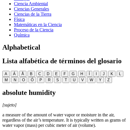
Ciencia Ambiental
Ciencias Generales
Ciencias de la Tierra
Física
Matemáticas en la Ciencia
Proceso de la Ciencia
Química
Alphabetical
Lista alfabética de términos del glosario
A
Á
Å
B
C
D
E
F
G
H
Í
I
J
K
L
M
N
O
Ó
P
R
S
T
U
V
W
Y
Z
absolute humidity
[sujeto]
a measure of the amount of water vapor or moisture in the air,
regardless of the air’s temperature. It is typically written as grams of
water vapor (mass) per cubic meter of air (volume).