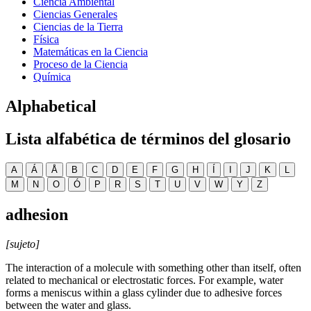
Ciencia Ambiental
Ciencias Generales
Ciencias de la Tierra
Física
Matemáticas en la Ciencia
Proceso de la Ciencia
Química
Alphabetical
Lista alfabética de términos del glosario
A
Á
Å
B
C
D
E
F
G
H
Í
I
J
K
L
M
N
O
Ó
P
R
S
T
U
V
W
Y
Z
adhesion
[sujeto]
The interaction of a molecule with something other than itself, often
related to mechanical or electrostatic forces. For example, water
forms a meniscus within a glass cylinder due to adhesive forces
between the water and glass.