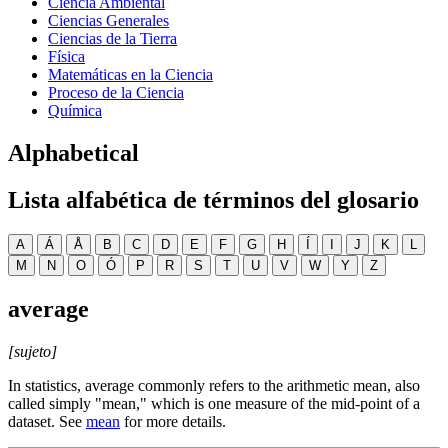
Ciencia Ambiental
Ciencias Generales
Ciencias de la Tierra
Física
Matemáticas en la Ciencia
Proceso de la Ciencia
Química
Alphabetical
Lista alfabética de términos del glosario
A
Á
Å
B
C
D
E
F
G
H
Í
I
J
K
L
M
N
O
Ó
P
R
S
T
U
V
W
Y
Z
average
[sujeto]
In statistics, average commonly refers to the arithmetic mean, also
called simply "mean," which is one measure of the mid-point of a
dataset. See
mean
for more details.