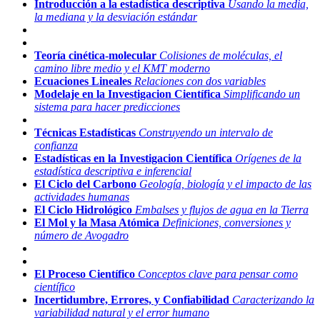
Introducción a la estadística descriptiva
Usando la media,
la mediana y la desviación estándar
Teoría cinética-molecular
Colisiones de moléculas, el
camino libre medio y el KMT moderno
Ecuaciones Lineales
Relaciones con dos variables
Modelaje en la Investigacion Científica
Simplificando un
sistema para hacer predicciones
Técnicas Estadísticas
Construyendo un intervalo de
confianza
Estadísticas en la Investigacion Científica
Orígenes de la
estadística descriptiva e inferencial
El Ciclo del Carbono
Geología, biología y el impacto de las
actividades humanas
El Ciclo Hidrológico
Embalses y flujos de agua en la Tierra
El Mol y la Masa Atómica
Definiciones, conversiones y
número de Avogadro
El Proceso Científico
Conceptos clave para pensar como
científico
Incertidumbre, Errores, y Confiabilidad
Caracterizando la
variabilidad natural y el error humano