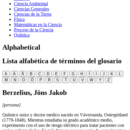
Ciencia Ambiental
Ciencias Generales
Ciencias de la Tierra
Física
Matemáticas en la Ciencia
Proceso de la Ciencia
Química
Alphabetical
Lista alfabética de términos del glosario
A
Á
Å
B
C
D
E
F
G
H
Í
I
J
K
L
M
N
O
Ó
P
R
S
T
U
V
W
Y
Z
Berzelius, Jöns Jakob
[persona]
Químico suizo y doctor medico nacido en Väversunda, Ostergötland
(1779-1848). Mientras estudiaba su grado académico medio,
experimento con el uso de riesgo eléctrico para tratar pacientes con