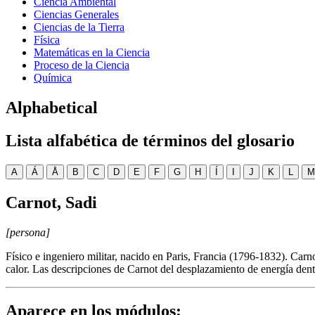
Ciencia Ambiental
Ciencias Generales
Ciencias de la Tierra
Física
Matemáticas en la Ciencia
Proceso de la Ciencia
Química
Alphabetical
Lista alfabética de términos del glosario
A
Á
Å
B
C
D
E
F
G
H
Í
I
J
K
L
M
Carnot, Sadi
[persona]
Físico e ingeniero militar, nacido en Paris, Francia (1796-1832). Carn
calor. Las descripciones de Carnot del desplazamiento de energía den
Aparece en los módulos: