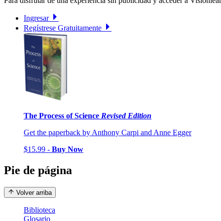
Para disfrutar de una experiencia sin publicidad y acceder a Visionlear
Ingresar
Regístrese Gratuitamente
The Process of Science
Revised Edition
Get the paperback by Anthony Carpi and Anne Egger
$15.99 -
Buy Now
Pie de página
Volver arriba
Biblioteca
Glosario