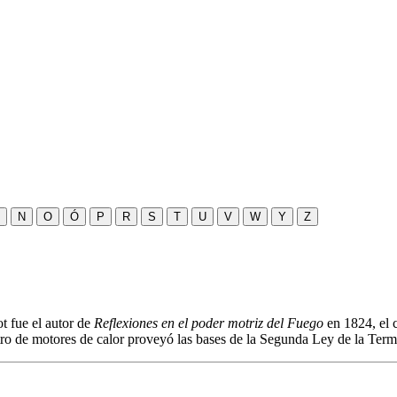
N
O
Ó
P
R
S
T
U
V
W
Y
Z
ot fue el autor de
Reflexiones en el poder motriz del Fuego
en 1824, el 
tro de motores de calor proveyó las bases de la Segunda Ley de la Ter