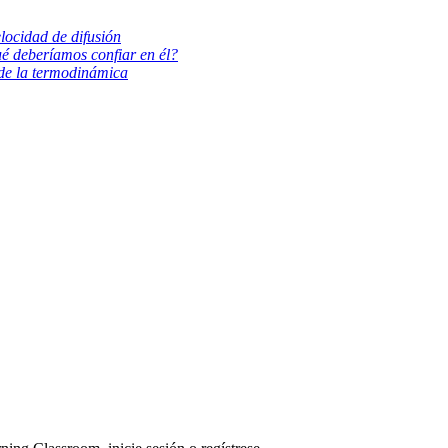
locidad de difusión
é deberíamos confiar en él?
y de la termodinámica