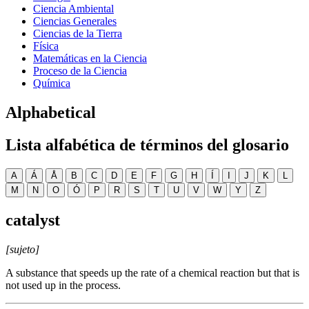
Ciencia Ambiental
Ciencias Generales
Ciencias de la Tierra
Física
Matemáticas en la Ciencia
Proceso de la Ciencia
Química
Alphabetical
Lista alfabética de términos del glosario
A
Á
Å
B
C
D
E
F
G
H
Í
I
J
K
L
M
N
O
Ó
P
R
S
T
U
V
W
Y
Z
catalyst
[sujeto]
A substance that speeds up the rate of a chemical reaction but that is
not used up in the process.