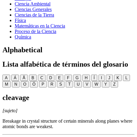
Ciencia Ambiental
Ciencias Generales
Ciencias de la Tierra
Física
Matemáticas en la Ciencia
Proceso de la Ciencia
Química
Alphabetical
Lista alfabética de términos del glosario
A
Á
Å
B
C
D
E
F
G
H
Í
I
J
K
L
M
N
O
Ó
P
R
S
T
U
V
W
Y
Z
cleavage
[sujeto]
Breakage in crystal structure of certain minerals along planes where
atomic bonds are weakest.