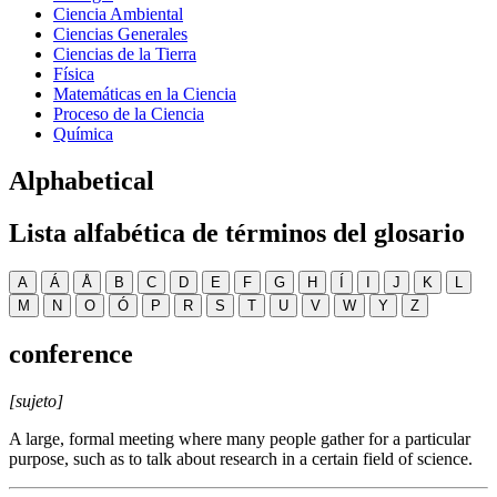
Ciencia Ambiental
Ciencias Generales
Ciencias de la Tierra
Física
Matemáticas en la Ciencia
Proceso de la Ciencia
Química
Alphabetical
Lista alfabética de términos del glosario
A
Á
Å
B
C
D
E
F
G
H
Í
I
J
K
L
M
N
O
Ó
P
R
S
T
U
V
W
Y
Z
conference
[sujeto]
A large, formal meeting where many people gather for a particular
purpose, such as to talk about research in a certain field of science.