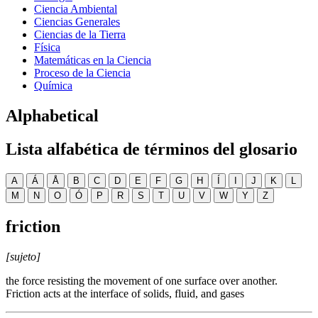
Ciencia Ambiental
Ciencias Generales
Ciencias de la Tierra
Física
Matemáticas en la Ciencia
Proceso de la Ciencia
Química
Alphabetical
Lista alfabética de términos del glosario
A
Á
Å
B
C
D
E
F
G
H
Í
I
J
K
L
M
N
O
Ó
P
R
S
T
U
V
W
Y
Z
friction
[sujeto]
the force resisting the movement of one surface over another.
Friction acts at the interface of solids, fluid, and gases