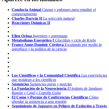
Conducta Animal
Causas y enfoques para estudiar el
comportamiento
Charles Darwin II
La selección natural
Reacciones Químicas II
Ellen Ochoa
Ingeniero y astronauta
Metabolismo Energético I
Glucólisis y ciclo de Krebs
France Anne-Dominic Córdova
Escalando por medio la
astrofísica y la política de la ciencia
Los Científicos y la Comunidad Científica
Las experiencias
que moldean a los científicos
Sustancias
Sustancias puras y mezclas
La Fundación de la Neurociencia
El trabajo de Santiago
Ramón y Cajal y Camillo Golgi
El Como y Porque de Conferencias Científicas
Cómo
abordar la asistencia a una reunión
Seguimiento de Jaguares en Peligro de Extinción a Través