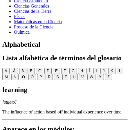
Ciencia Ambiental
Ciencias Generales
Ciencias de la Tierra
Física
Matemáticas en la Ciencia
Proceso de la Ciencia
Química
Alphabetical
Lista alfabética de términos del glosario
A
Á
Å
B
C
D
E
F
G
H
Í
I
J
K
L
M
N
O
Ó
P
R
S
T
U
V
W
Y
Z
learning
[sujeto]
The influence of action based off individual experience over time.
Aparece en los módulos: