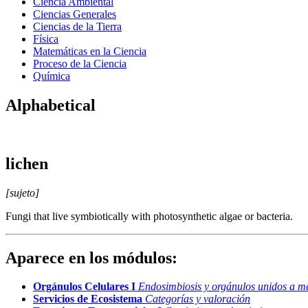
Ciencia Ambiental
Ciencias Generales
Ciencias de la Tierra
Física
Matemáticas en la Ciencia
Proceso de la Ciencia
Química
Alphabetical
lichen
[sujeto]
Fungi that live symbiotically with photosynthetic algae or bacteria.
Aparece en los módulos:
Orgánulos Celulares I
Endosimbiosis y orgánulos unidos a 
Servicios de Ecosistema
Categorías y valoración