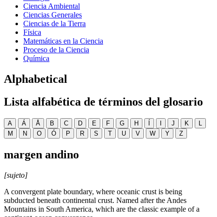
Ciencia Ambiental
Ciencias Generales
Ciencias de la Tierra
Física
Matemáticas en la Ciencia
Proceso de la Ciencia
Química
Alphabetical
Lista alfabética de términos del glosario
A
Á
Å
B
C
D
E
F
G
H
Í
I
J
K
L
M
N
O
Ó
P
R
S
T
U
V
W
Y
Z
margen andino
[sujeto]
A convergent plate boundary, where oceanic crust is being
subducted beneath continental crust. Named after the Andes
Mountains in South America, which are the classic example of a