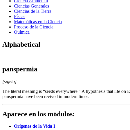
Ciencia Ambiental
Ciencias Generales
Ciencias de la Tierra
Física
Matemáticas en la Ciencia
Proceso de la Ciencia
Química
Alphabetical
panspermia
[sujeto]
The literal meaning is “seeds everywhere." A hypothesis that life on 
panspermia have been revived in modern times.
Aparece en los módulos:
Orígenes de la Vida I