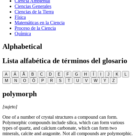
Ciencia Ambiental
Ciencias Generales
Ciencias de la Tierra
Física
Matemáticas en la Ciencia
Proceso de la Ciencia
Química
Alphabetical
Lista alfabética de términos del glosario
A
Á
Å
B
C
D
E
F
G
H
Í
I
J
K
L
M
N
O
Ó
P
R
S
T
U
V
W
Y
Z
polymorph
[sujeto]
One of a number of crystal structures a compound can form.
Polymorphic compounds include silica, which can form various
types of quartz, and calcium carbonate, which can form two
minerals, calcite and aragonite. Not all compounds are polymorphic.