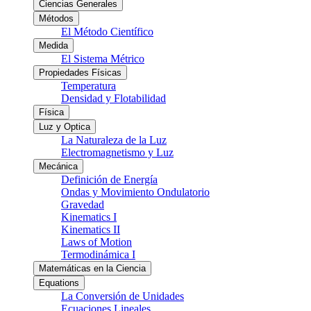
Ciencias Generales
Métodos
El Método Científico
Medida
El Sistema Métrico
Propiedades Físicas
Temperatura
Densidad y Flotabilidad
Física
Luz y Optica
La Naturaleza de la Luz
Electromagnetismo y Luz
Mecánica
Definición de Energía
Ondas y Movimiento Ondulatorio
Gravedad
Kinematics I
Kinematics II
Laws of Motion
Termodinámica I
Matemáticas en la Ciencia
Equations
La Conversión de Unidades
Ecuaciones Lineales