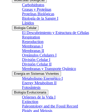
Moléculas Biológicas
Carbohidratos
Grasas y Proteínas
Proteínas Biológicas
Biología de la Sangre I
Lípidos
Biologia Celular
El Descubrimiento y Estructura de Células
Respiration
Reproduction
Membranas I
Membranas II
Orgánulos Celulares I
División Celular I
División Celular II
Membranas y Transporte Químico
Energía en Sistemas Vivientes
Metabolismo Energético I
Energy Metabolism II
Fotosíntesis
Biología Evolucionaria
Orígenes de la Vida I
Extinction
Paleontology and the Fossil Record
Ploidy and Meiosis