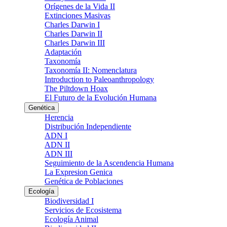
Orígenes de la Vida II
Extinciones Masivas
Charles Darwin I
Charles Darwin II
Charles Darwin III
Adaptación
Taxonomía
Taxonomía II: Nomenclatura
Introduction to Paleoanthropology
The Piltdown Hoax
El Futuro de la Evolución Humana
Genética
Herencia
Distribución Independiente
ADN I
ADN II
ADN III
Seguimiento de la Ascendencia Humana
La Expresion Genica
Genética de Poblaciones
Ecología
Biodiversidad I
Servicios de Ecosistema
Ecología Animal