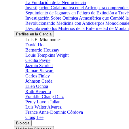
La Fundación de la Neurociencia
Investigación Colaborativa en el Artico para comprender
Seguimiento de Jaguares en Peligro de Extinción a Través
Investigación Sobre Química Atmosférica que Cambió la 
Revolucionando Medicina con Anticuerpos Monoclonale
Descubriendo los Misterios de la Enfermedad de Montañ
Perfiles en la Ciencia
Luis E. Miramontes
David Ho
Bernardo Houssay
Louis Tompkins Wright
Cecilia Payne
Jazmin Scarlett
Ramari Stewart
Carlos Finlay
Johnson Cerda
Ellen Ochoa
Ruth Benerito
Franklin Chang Díaz
Percy Lavon Julian
Luis Walter Alvarez
France Anne-Dominic Córdova
Craig Lee
Biologia