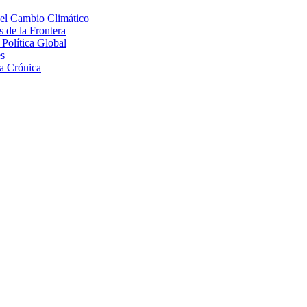
 el Cambio Climático
 de la Frontera
Política Global
s
a Crónica