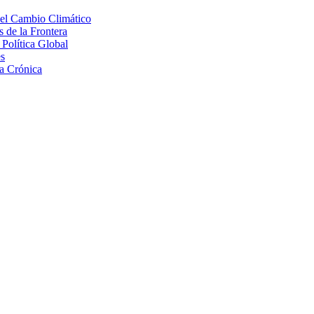
 el Cambio Climático
 de la Frontera
Política Global
s
a Crónica