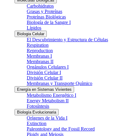
Moléculas Biológicas
Carbohidratos
Grasas y Proteínas
Proteínas Biológicas
Biología de la Sangre I
Lípidos
Biologia Celular
El Descubrimiento y Estructura de Células
Respiration
Reproduction
Membranas I
Membranas II
Orgánulos Celulares I
División Celular I
División Celular II
Membranas y Transporte Químico
Energía en Sistemas Vivientes
Metabolismo Energético I
Energy Metabolism II
Fotosíntesis
Biología Evolucionaria
Orígenes de la Vida I
Extinction
Paleontology and the Fossil Record
Ploidy and Meiosis