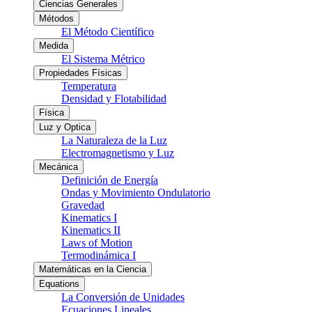
Ciencias Generales
Métodos
El Método Científico
Medida
El Sistema Métrico
Propiedades Físicas
Temperatura
Densidad y Flotabilidad
Física
Luz y Optica
La Naturaleza de la Luz
Electromagnetismo y Luz
Mecánica
Definición de Energía
Ondas y Movimiento Ondulatorio
Gravedad
Kinematics I
Kinematics II
Laws of Motion
Termodinámica I
Matemáticas en la Ciencia
Equations
La Conversión de Unidades
Ecuaciones Lineales