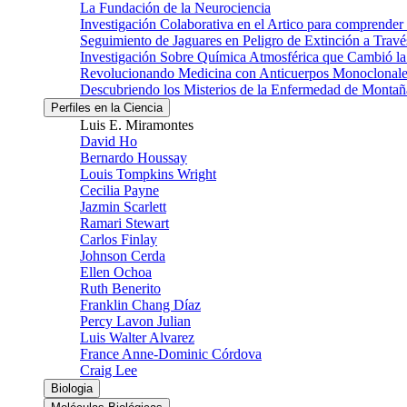
La Fundación de la Neurociencia
Investigación Colaborativa en el Artico para comprender
Seguimiento de Jaguares en Peligro de Extinción a Través
Investigación Sobre Química Atmosférica que Cambió la 
Revolucionando Medicina con Anticuerpos Monoclonale
Descubriendo los Misterios de la Enfermedad de Montañ
Perfiles en la Ciencia
Luis E. Miramontes
David Ho
Bernardo Houssay
Louis Tompkins Wright
Cecilia Payne
Jazmin Scarlett
Ramari Stewart
Carlos Finlay
Johnson Cerda
Ellen Ochoa
Ruth Benerito
Franklin Chang Díaz
Percy Lavon Julian
Luis Walter Alvarez
France Anne-Dominic Córdova
Craig Lee
Biologia