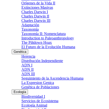
Orígenes de la Vida II
Extinciones Masivas
Charles Darwin I
Charles Darwin II
Charles Darwin III
Adaptación
Taxonomía
Taxonomía II: Nomenclatura
Introduction to Paleoanthropology
The Piltdown Hoax
El Futuro de la Evolución Humana
Genética
Herencia
Distribución Independiente
ADN I
ADN II
ADN III
Seguimiento de la Ascendencia Humana
La Expresion Genica
Genética de Poblaciones
Ecología
Biodiversidad I
Servicios de Ecosistema
Ecología Animal