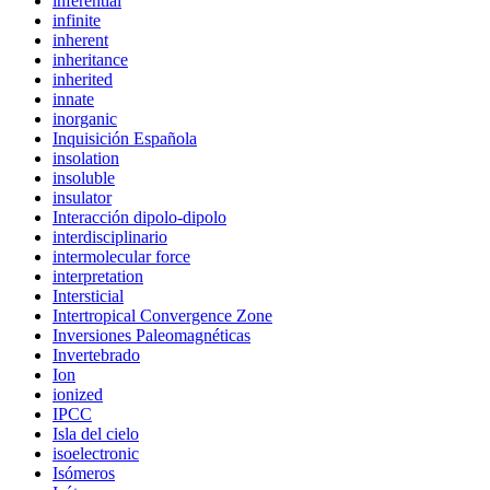
inferential
infinite
inherent
inheritance
inherited
innate
inorganic
Inquisición Española
insolation
insoluble
insulator
Interacción dipolo-dipolo
interdisciplinario
intermolecular force
interpretation
Intersticial
Intertropical Convergence Zone
Inversiones Paleomagnéticas
Invertebrado
Ion
ionized
IPCC
Isla del cielo
isoelectronic
Isómeros