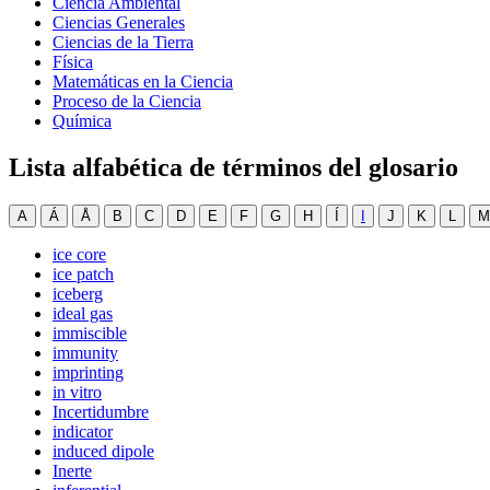
Ciencia Ambiental
Ciencias Generales
Ciencias de la Tierra
Física
Matemáticas en la Ciencia
Proceso de la Ciencia
Química
Lista alfabética de términos del glosario
A
Á
Å
B
C
D
E
F
G
H
Í
I
J
K
L
M
ice core
ice patch
iceberg
ideal gas
immiscible
immunity
imprinting
in vitro
Incertidumbre
indicator
induced dipole
Inerte