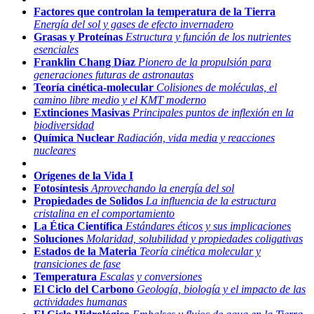
Factores que controlan la temperatura de la Tierra
Energía del sol y gases de efecto invernadero
Grasas y Proteínas
Estructura y función de los nutrientes
esenciales
Franklin Chang Díaz
Pionero de la propulsión para
generaciones futuras de astronautas
Teoría cinética-molecular
Colisiones de moléculas, el
camino libre medio y el KMT moderno
Extinciones Masivas
Principales puntos de inflexión en la
biodiversidad
Química Nuclear
Radiación, vida media y reacciones
nucleares
Orígenes de la Vida I
Fotosíntesis
Aprovechando la energía del sol
Propiedades de Solidos
La influencia de la estructura
cristalina en el comportamiento
La Ética Científica
Estándares éticos y sus implicaciones
Soluciones
Molaridad, solubilidad y propiedades coligativas
Estados de la Materia
Teoría cinética molecular y
transiciones de fase
Temperatura
Escalas y conversiones
El Ciclo del Carbono
Geología, biología y el impacto de las
actividades humanas