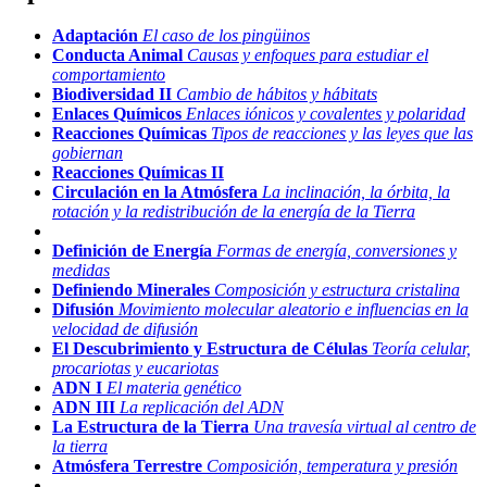
Adaptación
El caso de los pingüinos
Conducta Animal
Causas y enfoques para estudiar el
comportamiento
Biodiversidad II
Cambio de hábitos y hábitats
Enlaces Químicos
Enlaces iónicos y covalentes y polaridad
Reacciones Químicas
Tipos de reacciones y las leyes que las
gobiernan
Reacciones Químicas II
Circulación en la Atmósfera
La inclinación, la órbita, la
rotación y la redistribución de la energía de la Tierra
Definición de Energía
Formas de energía, conversiones y
medidas
Definiendo Minerales
Composición y estructura cristalina
Difusión
Movimiento molecular aleatorio e influencias en la
velocidad de difusión
El Descubrimiento y Estructura de Células
Teoría celular,
procariotas y eucariotas
ADN I
El materia genético
ADN III
La replicación del ADN
La Estructura de la Tierra
Una travesía virtual al centro de
la tierra
Atmósfera Terrestre
Composición, temperatura y presión