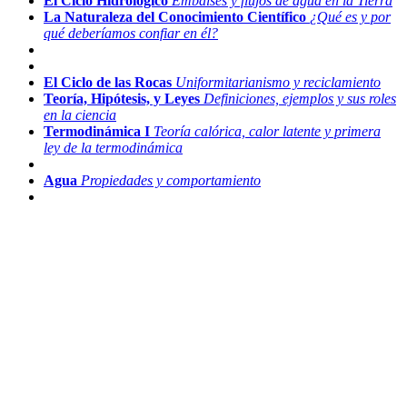
El Ciclo Hidrológico
Embalses y flujos de agua en la Tierra
La Naturaleza del Conocimiento Científico
¿Qué es y por
qué deberíamos confiar en él?
El Ciclo de las Rocas
Uniformitarianismo y reciclamiento
Teoría, Hipótesis, y Leyes
Definiciones, ejemplos y sus roles
en la ciencia
Termodinámica I
Teoría calórica, calor latente y primera
ley de la termodinámica
Agua
Propiedades y comportamiento