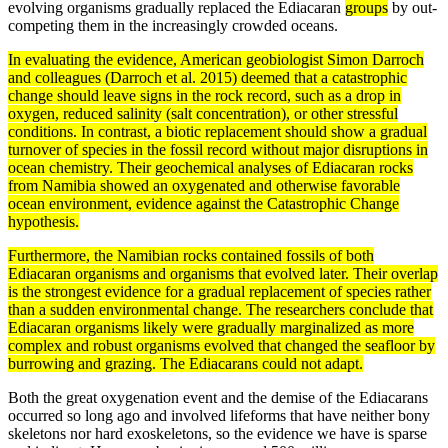
evolving organisms gradually replaced the Ediacaran
groups
by out-
competing them in the increasingly crowded oceans.
In evaluating the evidence, American geobiologist Simon Darroch
and colleagues (Darroch et al. 2015) deemed that a catastrophic
change should leave signs in the rock
record
, such as a drop in
oxygen, reduced salinity (salt concentration), or other stressful
conditions. In contrast, a biotic replacement should show a gradual
turnover of
species
in the
fossil record
without major disruptions in
ocean chemistry. Their geochemical analyses of Ediacaran rocks
from Namibia showed an oxygenated and otherwise favorable
ocean
environment
, evidence against the Catastrophic Change
hypothesis
.
Furthermore, the Namibian rocks contained fossils of both
Ediacaran organisms and organisms that evolved later. Their overlap
is the strongest evidence for a gradual replacement of species rather
than a sudden environmental change. The researchers conclude that
Ediacaran organisms likely were gradually marginalized as more
complex and robust organisms evolved that changed the
seafloor
by
burrowing and grazing. The Ediacarans could not adapt.
Both the great oxygenation event and the demise of the Ediacarans
occurred so long ago and involved lifeforms that have neither bony
skeletons nor hard exoskeletons, so the evidence we have is sparse