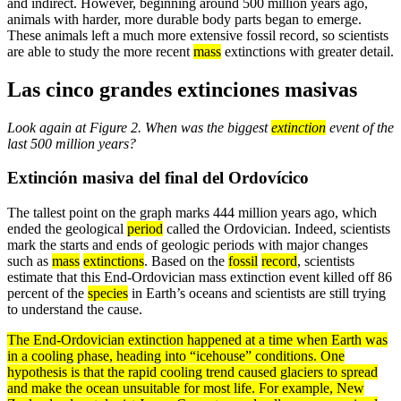
and indirect. However, beginning around 500 million years ago,
animals with harder, more durable body parts began to emerge.
These animals left a much more extensive fossil record, so scientists
are able to study the more recent
mass
extinctions with greater detail.
Las cinco grandes extinciones masivas
Look again at Figure 2. When was the biggest
extinction
event of the
last 500 million years?
Extinción masiva del final del Ordovícico
The tallest point on the graph marks 444 million years ago, which
ended the geological
period
called the Ordovician. Indeed, scientists
mark the starts and ends of geologic periods with major changes
such as
mass
extinctions
. Based on the
fossil
record
, scientists
estimate that this End-Ordovician mass extinction event killed off 86
percent of the
species
in Earth’s oceans and scientists are still trying
to understand the cause.
The End-Ordovician extinction happened at a time when Earth was
in a cooling phase, heading into “icehouse” conditions. One
hypothesis
is that the rapid cooling trend caused glaciers to
spread
and make the ocean unsuitable for most life. For example, New