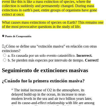
event like this is like a
mass
extinction of
species
, where the
collection is suddenly and permanently changed. During mass
extinctions in earth’s past, entire
groups
of
organisms
have gone
extinct
at once.
What causes mass extinctions of species on Earth? This remains one
of the most provocative questions in the study of life.
Punto de Comprensión
¿Cómo se define una “extinción masiva” en relación con otras
extinciones?
a.
Es causada por un solo evento catastrófico.
Incorrect.
b.
Se pierden más especies por intervalo de tiempo.
Correct!
Seguimiento de extinciones masivas
¿Cuándo fue la primera extinción masiva?
“ The initial increase of O2 in the atmosphere, its
delayed build-up in the ocean, its increase to near-
modern levels in the sea and air two billion years later,
and its cause-and-effect relationship with life are among