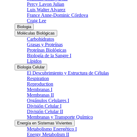
Percy Lavon Julian
Luis Walter Alvarez
France Anne-Dominic Córdova
Craig Lee
Biologia
Moléculas Biológicas
Carbohidratos
Grasas y Proteínas
Proteínas Biológicas
Biología de la Sangre I
Lípidos
Biologia Celular
El Descubrimiento y Estructura de Células
Respiration
Reproduction
Membranas I
Membranas II
Orgánulos Celulares I
División Celular I
División Celular II
Membranas y Transporte Químico
Energía en Sistemas Vivientes
Metabolismo Energético I
Energy Metabolism II