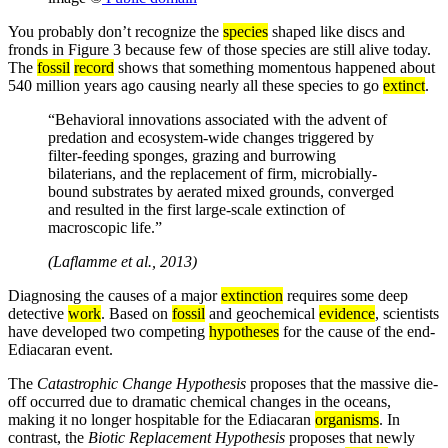
You probably don’t recognize the
species
shaped like discs and
fronds in Figure 3 because few of those species are still alive today.
The
fossil
record
shows that something momentous happened about
540 million years ago causing nearly all these species to go
extinct
.
“Behavioral innovations associated with the advent of
predation and ecosystem-wide changes triggered by
filter-feeding sponges, grazing and burrowing
bilaterians, and the replacement of firm, microbially-
bound substrates by aerated mixed grounds, converged
and resulted in the first large-scale extinction of
macroscopic life.”
(Laflamme et al., 2013)
Diagnosing the causes of a major
extinction
requires some deep
detective
work
. Based on
fossil
and geochemical
evidence
, scientists
have developed two competing
hypotheses
for the cause of the end-
Ediacaran event.
The
Catastrophic Change Hypothesis
proposes that the massive die-
off occurred due to dramatic chemical changes in the oceans,
making it no longer hospitable for the Ediacaran
organisms
. In
contrast, the
Biotic Replacement Hypothesis
proposes that newly