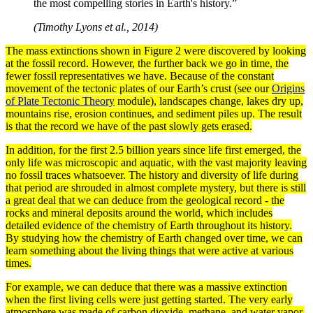
the most compelling stories in Earth's history.”
(Timothy Lyons et al., 2014)
The
mass
extinctions
shown in Figure 2 were discovered by looking
at the
fossil
record
. However, the further back we go in time, the
fewer fossil representatives we have. Because of the
constant
movement of the tectonic plates of our Earth’s
crust
(see our
Origins
of Plate Tectonic Theory
module),
landscapes
change, lakes dry up,
mountains rise,
erosion
continues, and
sediment
piles up. The result
is that the record we have of the past slowly gets erased.
In addition, for the first 2.5 billion years since life first emerged, the
only life was
microscopic
and
aquatic
, with the vast majority leaving
no fossil traces whatsoever. The history and diversity of life during
that
period
are shrouded in almost complete mystery, but there is still
a great deal that we can deduce from the geological record - the
rocks and
mineral
deposits around the world, which includes
detailed
evidence
of the chemistry of Earth throughout its history.
By studying how the chemistry of Earth changed over time, we can
learn something about the living things that were active at various
times.
For example, we can deduce that there was a massive extinction
when the first living
cells
were just getting started. The very early
atmosphere
was made of carbon dioxide, methane, and water vapor,