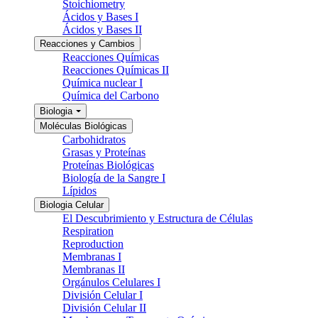
Stoichiometry
Ácidos y Bases I
Ácidos y Bases II
Reacciones y Cambios
Reacciones Químicas
Reacciones Químicas II
Química nuclear I
Química del Carbono
Biologia
Moléculas Biológicas
Carbohidratos
Grasas y Proteínas
Proteínas Biológicas
Biología de la Sangre I
Lípidos
Biologia Celular
El Descubrimiento y Estructura de Células
Respiration
Reproduction
Membranas I
Membranas II
Orgánulos Celulares I
División Celular I
División Celular II