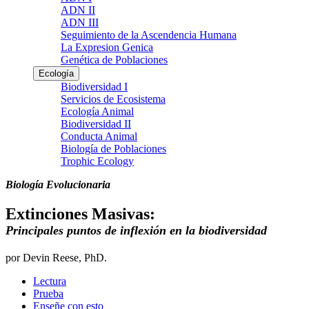
ADN II
ADN III
Seguimiento de la Ascendencia Humana
La Expresion Genica
Genética de Poblaciones
Ecología
Biodiversidad I
Servicios de Ecosistema
Ecología Animal
Biodiversidad II
Conducta Animal
Biología de Poblaciones
Trophic Ecology
Biología Evolucionaria
Extinciones Masivas:
Principales puntos de inflexión en la biodiversidad
por Devin Reese, PhD.
Lectura
Prueba
Enseñe con esto