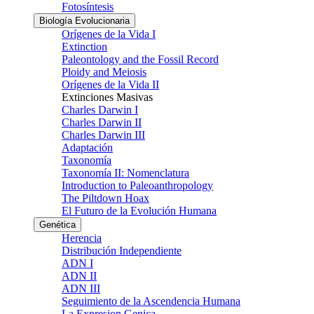
Fotosíntesis
Biología Evolucionaria
Orígenes de la Vida I
Extinction
Paleontology and the Fossil Record
Ploidy and Meiosis
Orígenes de la Vida II
Extinciones Masivas
Charles Darwin I
Charles Darwin II
Charles Darwin III
Adaptación
Taxonomía
Taxonomía II: Nomenclatura
Introduction to Paleoanthropology
The Piltdown Hoax
El Futuro de la Evolución Humana
Genética
Herencia
Distribución Independiente
ADN I
ADN II
ADN III
Seguimiento de la Ascendencia Humana
La Expresion Genica