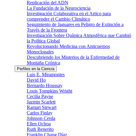
Replicación del ADN
La Fundación de la Neurociencia
Investigación Colaborativa en el Artico para
comprender el Cambio Climático
Seguimiento de Jaguares en Peligro de Extinción a
Través de la Frontera
Investigación Sobre Química Atmosférica que Cambió
la Política Global
Revolucionando Medicina con Anticuerpos
Monoclonales
Descubriendo los Misterios de la Enfermedad de
Montaña Crónica
Perfiles en la Ciencia
Luis E. Miramontes
David Ho
Bernardo Houssay
Louis Tompkins Wright
Cecilia Payne
Jazmin Scarlett
Ramari Stewart
Carlos Finlay
Johnson Cerda
Ellen Ochoa
Ruth Benerito
Franklin Chang Díaz