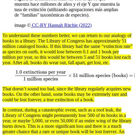
muestra hace millones de años y el eje Y que muestra la
tasa de extinción (utilizando agrupaciones más amplias
de “familias” taxonómicas de especies).
image ©
CC-BY Hannah Ritchie (2022)
To understand these numbers better, we can return to our analogy of
books in a library. The Library of Congress has approximately 51
million cataloged books. If this library had the same “extinction rate”
as
species
on earth, it would lose between 0.1 and 1 book per
million per year, so this would be between 5 and 51 books lost each
year. After all, books do wear out, fall apart, get lost, etc.
1.0 extinctions per year
1 million species
×
51 million
species (books) = 5.1 - 51 books lost per year
That doesn’t sound too bad, since the library regularly acquires new
books. On the other hand, some books may be extremely rare and
could be lost forever, a true
extinction
of a book.
In contrast, during a catastrophic event, such as a roof leak, the
Library of Congress might permanently lose 500 of its books in a
year, or maybe 5,000, or even 50,000 if an entire wing of the library
burns down. This is a more significant loss and there is a much
greater chance that a rare or unique book will be lost forever. An