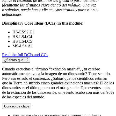
Active el resaltado de términos del glosario para identificar
fácilmente los términos clave dentro del módulo. Una vez
resaltados, puede hacer clic en estos términos para ver sus
definiciones.
Disciplinary Core Ideas (DCIs) in this module:
HS-ESS2.E1
HS-LS4.C4
HS-LS4.C5
MS-LS4.A1
Read the full DCIs and CCs
¿Sabías que...?
Cuando escuchas el término “extinción masiva”, ¿tu cerebro
automáticamente evoca la imagen de un dinosaurio? Tiene sentido.
Pero eso es sólo el comienzo. ¿Sabías que los científicos estiman
que la Tierra ha sufrido cinco grandes extinciones masivas? El de los
dinosaurios es el último, pero no el más grande. Dos eventos antes
de la extinción de los dinosaurios, un evento acabó con más del 95%
de las especies del mundo.
Conceptos clave
Species are always appearing and disapproving due to