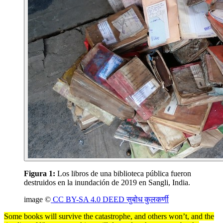
Figura 1:
Los libros de una biblioteca pública fueron
destruidos en la inundación de 2019 en Sangli, India.
image ©
CC BY-SA 4.0 DEED सुबोध कुलकर्णी
Some books will survive the catastrophe, and others won’t, and the