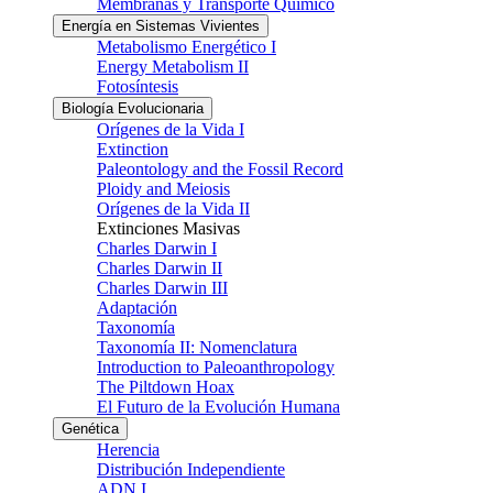
Membranas y Transporte Químico
Energía en Sistemas Vivientes
Metabolismo Energético I
Energy Metabolism II
Fotosíntesis
Biología Evolucionaria
Orígenes de la Vida I
Extinction
Paleontology and the Fossil Record
Ploidy and Meiosis
Orígenes de la Vida II
Extinciones Masivas
Charles Darwin I
Charles Darwin II
Charles Darwin III
Adaptación
Taxonomía
Taxonomía II: Nomenclatura
Introduction to Paleoanthropology
The Piltdown Hoax
El Futuro de la Evolución Humana
Genética
Herencia
Distribución Independiente
ADN I