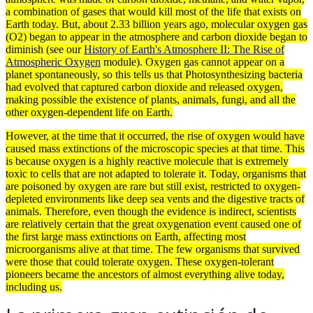
a combination of gases that would kill most of the life that exists on
Earth today. But, about 2.33 billion years ago, molecular oxygen
gas
(O2) began to appear in the atmosphere and carbon dioxide began to
diminish (see our
History of Earth's Atmosphere II: The Rise of
Atmospheric Oxygen
module). Oxygen gas cannot appear on a
planet spontaneously, so this tells us that
Photosynthesizing
bacteria
had evolved that captured carbon dioxide and released oxygen,
making possible the existence of plants, animals, fungi, and all the
other oxygen-dependent life on Earth.
However, at the time that it occurred, the rise of oxygen would have
caused mass extinctions of the microscopic
species
at that time. This
is because oxygen is a highly reactive
molecule
that is extremely
toxic to cells that are not adapted to tolerate it. Today,
organisms
that
are poisoned by oxygen are rare but still exist, restricted to oxygen-
depleted
environments
like deep sea vents and the digestive tracts of
animals. Therefore, even though the evidence is indirect, scientists
are relatively certain that the great oxygenation event caused one of
the first large mass extinctions on Earth, affecting most
microorganisms alive at that time. The few organisms that survived
were those that could tolerate oxygen. These oxygen-tolerant
pioneers became the ancestors of almost everything alive today,
including us.