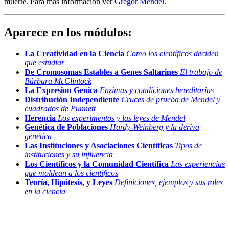
muerte. Para más información ver
Gregor Mendel
.
Aparece en los módulos:
La Creatividad en la Ciencia
Como los científicos deciden
que estudiar
De Cromosomas Estables a Genes Saltarines
El trabajo de
Bárbara McClintock
La Expresion Genica
Enzimas y condiciones hereditarias
Distribución Independiente
Cruces de prueba de Mendel y
cuadrados de Punnett
Herencia
Los experimentos y las leyes de Mendel
Genética de Poblaciones
Hardy-Weinberg y la deriva
genética
Las Instituciones y Asociaciones Científicas
Tipos de
instituciones y su influencia
Los Científicos y la Comunidad Científica
Las experiencias
que moldean a los científicos
Teoría, Hipótesis, y Leyes
Definiciones, ejemplos y sus roles
en la ciencia