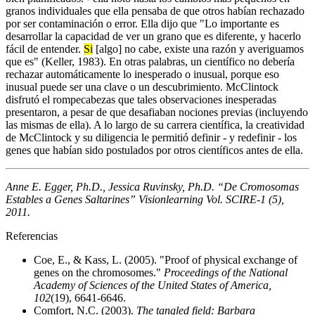
granos individuales que ella pensaba de que otros habían rechazado
por ser contaminación o error. Ella dijo que "Lo importante es
desarrollar la capacidad de ver un grano que es diferente, y hacerlo
fácil de entender.
Si
[algo] no cabe, existe una razón y averiguamos
que es" (Keller, 1983). En otras palabras, un científico no debería
rechazar automáticamente lo inesperado o inusual, porque eso
inusual puede ser una clave o un descubrimiento. McClintock
disfrutó el rompecabezas que tales observaciones inesperadas
presentaron, a pesar de que desafiaban nociones previas (incluyendo
las mismas de ella). A lo largo de su carrera científica, la creatividad
de McClintock y su diligencia le permitió definir - y redefinir - los
genes que habían sido postulados por otros científicos antes de ella.
Anne E. Egger, Ph.D., Jessica Ruvinsky, Ph.D. “De Cromosomas
Estables a Genes Saltarines” Visionlearning Vol. SCIRE-1 (5),
2011.
Referencias
Coe, E., & Kass, L. (2005). "Proof of physical exchange of
genes on the chromosomes."
Proceedings of the National
Academy of Sciences of the United States of America,
102
(19), 6641-6646.
Comfort, N.C. (2003).
The tangled field: Barbara