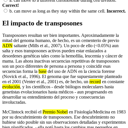
a.
can move to a different chromosome during cell division.
Correct!
b.
can move as long as they stay within the same cell.
Incorrect.
El impacto de transposones
Transposones resultan ser bien importantes. Aproximadamente la
mitad del genoma humano, de hecho, es un cementerio de previo
ADN
saltante (Mills et al., 2007). Un poco de ello (<0.05%) aun
salta y esos transposones activos pueden estar enlazados a
desordenes genéticas tales como la hemofilia, leucemia y cáncer de
mama. Las ahora inactivas secuencias repetitivas de transposones
son un poco diferentes de persona a persona y coincidir esas
secuencias forma la
base
del uso de ADN en la ciencia forense
(Novick et al., 1996). El genoma que fue supuestamente planteado
en el 2001 (Venter et al., 2001) es, de hecho, un
record
en constante
evolución
, y los científicos - desde biólogos moleculares hasta
genetistas evolucionarios hasta médicos - aun progresando en
desarrollar su entendimiento del proceso y consecuencias
involucradas.
McClintock recibió el
Premio Nobel
en Fisiología/Medicina en 1983
por su descubrimiento de transposones. Ese descubrimiento no
hubiese sido posible sin sus observaciones detalladas y experimentos
bien planificados. - ella notó hasta los cambios mas pequeños en