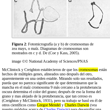
Figura 2
: Fotomicrografía (a y b) de cromosomas de
zea mays, o maíz. Diagramas de cromosomas son
mostrados en c y d. De (Coe y Kass, 2005).
image ©© National Academy of Sciences/PNAS
McClintock y Creighton establecieron de que los
cromosomas
están
hechos de múltiples genes, alineados uno después del otro,
aparentemente en una orden estable. Mirando solo sus resultados,
pueda que no parezca significante de que determinaron que la
mancha en el maíz cromosoma 9 más cercano a la protuberancia
oscura determina el color del grano; después de eso la forma del
grano y mas alejado de la protuberancia, que tan ceroso es
(Creighton y McClintock, 1931), pero su trabajo se basó en él de
otros científicos como
Gregor Mendel
y
Charles Darwin
(vea
nuestro módulos acerca de
Charles Darwin
) para desarrollar una