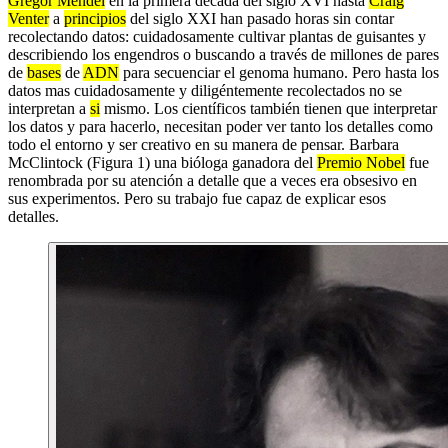
Gregor Mendel
en la primera década del siglo XVI hasta
Craig
Venter
a
principios
del siglo XXI han pasado horas sin contar
recolectando datos: cuidadosamente cultivar plantas de guisantes y
describiendo los engendros o buscando a través de millones de pares
de
bases
de
ADN
para secuenciar el genoma humano. Pero hasta los
datos mas cuidadosamente y diligéntemente recolectados no se
interpretan a
si
mismo. Los científicos también tienen que interpretar
los datos y para hacerlo, necesitan poder ver tanto los detalles como
todo el entorno y ser creativo en su manera de pensar. Barbara
McClintock (Figura 1) una bióloga ganadora del
Premio Nobel
fue
renombrada por su atención a detalle que a veces era obsesivo en
sus experimentos. Pero su trabajo fue capaz de explicar esos
detalles.