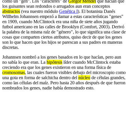
como un "gen". Los "caracteres" de
Gregor Mendel
que hacían que
los guisantes sean redondos o arrugados aun eran conceptos
abstractos
(vea nuestro módulo
Genética I
). El botanista Danés
Willhelm Johannsen empezó a llamar a estas características "genes"
en 1909, cuando McClintock era una niña de siete años jugando
futbol americano en las calles de Brooklyn (Comfort, 2003). Derivó
la palabra de la misma raíz de "género", lo que significa una clase de
cosas que comparten ciertos atributos, quiso decir de que los genes
son lo que hacen que los hijos se parescan a sus padres en maneras
discretas.
Johannsen nombró a los genes basados en lo que hacían, pero aun
no sabía lo que eran. La
hipótesis
líder cuando McClintock estaba
creciendo era que los genes existieron en una forma física de
cromosomas
, las cuales fueron visibles debajo del microscopio como
una gota en forma de salchicha dentro del
núcleo
de células grandes,
como las células del maíz. Pero hasta 20 años después de que fueron
nombrados los genes, nadie había demostrado esto.