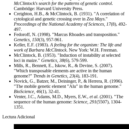
McClintock's search for the patterns of genetic control
.
Cambridge: Harvard University Press.
Creighton, H.B., & McClintock, B. (1931). "A correlation of
cytological and genetic crossing over in
Zea Mays
."
Proceedings of the National Academy of Sciences, 17
(8), 492-
497.
Fedoroff, N. (1998). "Marcus Rhoades and transposition."
Genetics, 150
(3), 957-961.
Keller, E.F. (1983).
A feeling for the organism: The life and
work of Barbara McClintock
. New York: W.H. Freeman.
McClintock, B. (1953). "Induction of instability at selected
loci in maize."
Genetics, 38
(6), 579-599.
Mills, R., Bennett, E., Iskow, R., & Devine, S. (2007).
"Which transposable elements are active in the human
genome?"
Trends in Genetics, 23
(4), 183-191.
Novick, G., Batzer, M., Deininger, P., & Herrera, R. (1996).
"The mobile genetic element "Alu" in the human genome."
BioScience, 46
(1), 32-41.
Venter, J.C., Adams, M.D., Myers, E.W.,
et al
. (2001). "The
sequence of the human genome:
Science, 291
(5507), 1304-
1351.
Lectura Adicional