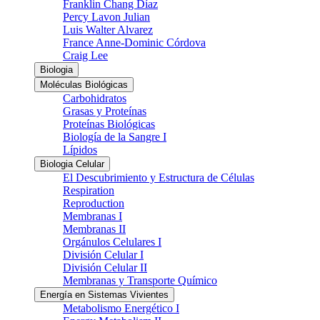
Franklin Chang Díaz
Percy Lavon Julian
Luis Walter Alvarez
France Anne-Dominic Córdova
Craig Lee
Biologia
Moléculas Biológicas
Carbohidratos
Grasas y Proteínas
Proteínas Biológicas
Biología de la Sangre I
Lípidos
Biologia Celular
El Descubrimiento y Estructura de Células
Respiration
Reproduction
Membranas I
Membranas II
Orgánulos Celulares I
División Celular I
División Celular II
Membranas y Transporte Químico
Energía en Sistemas Vivientes
Metabolismo Energético I