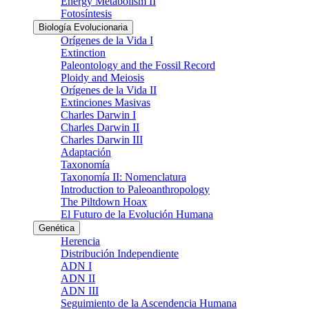
Energy Metabolism II
Fotosíntesis
Biología Evolucionaria
Orígenes de la Vida I
Extinction
Paleontology and the Fossil Record
Ploidy and Meiosis
Orígenes de la Vida II
Extinciones Masivas
Charles Darwin I
Charles Darwin II
Charles Darwin III
Adaptación
Taxonomía
Taxonomía II: Nomenclatura
Introduction to Paleoanthropology
The Piltdown Hoax
El Futuro de la Evolución Humana
Genética
Herencia
Distribución Independiente
ADN I
ADN II
ADN III
Seguimiento de la Ascendencia Humana