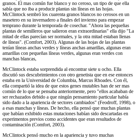
granos. El mas común fue blanco y no ceroso, un tipo de que ella
sabía que no iba a producir plantas sin líneas en las hojas.
McClintock sembró los cuarenta granos blancos no cerosos en un
masetero en su invernadero a finales del invierno para empezar
temprano durante la temporada de cosechar. "Ahora las pequeñas
plantas de semilleros que salieron eran extraordinarias" ella dijo "La
mitad de ellas parecían ser normales, y la otra mitad estaban llenas
de líneas". (Comfort, 2003). Algunas de las hojas de las plantas
tenían líneas anchas verdes y líneas anchas amarillas, algunas eran
amarillas con pequeñas líneas verdes, algunas eran verdes con
manchas blancas,
McClintock estaba sorprendida al encontrar siete u ocho. Ella
discutió sus descubrimientos con otro genetista que en ese entonces
estaba en la Universidad de Columbia, Marcus Rhoades. Con él,
ella compartió la idea de que estos genes mutables han de ser mas
común de lo que se pensaba anteriormente, pero "ellos acababan de
ser rechazados debido a que ningún pensamiento particular había
sido dado a la apariencia de sectores cambiados" (Feodroff, 1998), o
a esas manchas y líneas. De hecho, ella pensó que muchas plantas
que habían exhibido estas mutaciones habían sido descartadas en
experimentos previos como accidentes que eran resultados de
contaminación (Comfort, 2003).
McClintock pensó mucho en la apariencia y tuvo muchas