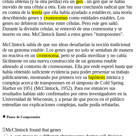
célula obtenía (y la otra perdía) era un
gen
- un gen que se había
movido de una célula a otra. Esta era una conclusión radical que fue
en contra de la
teoría
que ella había ayudado a establecer, una teoría
describiendo genes y
cromosomas
como entidades estables. Los
genes no debieron moverse entre células. Pero este gen saltó.
Durante la división celular, se removió de una cromosoma y se
inserto en otra. McClintock llamó a estos genes "transposones".
McClintock sabía de que sus ideas desafiarían la noción tradicional
de un genoma estable. Los genes que no solo se sentaban de manera
no reactiva en un
cromosoma
, pero se podía movilizar y no cabía
fácilmente en una nueva construcción de un genoma estable
alineado al contorno de cromosomas. Ella por ende esperó hasta que
había obtenido suficiente evidencia para poder presentar su trabajo
públicamente, mostrando por primera vez su
hipótesis
intrinca y
compleja acerca de transposones en el simposio de Cold Spring
Harbor en 1951 (McClintock, 1952). Para ese entonces sus
resultados habían sido confirmados por otros investigadores en la
Universidad de Wisconsin, y a pesar de que pocos en el público
entendían sus explicaciones complejas, nadie podía refutarlas.
Punto de Comprensión
McClintock found that genes