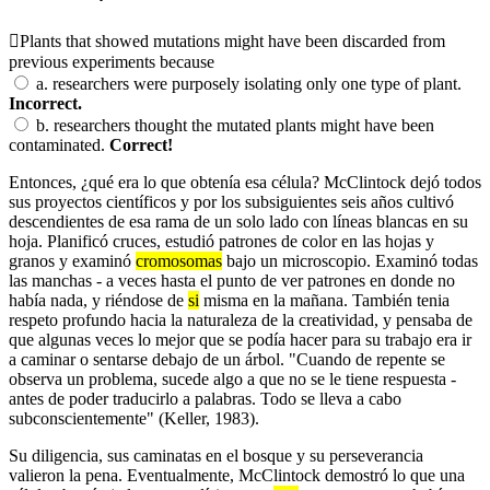
Plants that showed mutations might have been discarded from
previous experiments because
a.
researchers were purposely isolating only one type of plant.
Incorrect.
b.
researchers thought the mutated plants might have been
contaminated.
Correct!
Entonces, ¿qué era lo que obtenía esa célula? McClintock dejó todos
sus proyectos científicos y por los subsiguientes seis años cultivó
descendientes de esa rama de un solo lado con líneas blancas en su
hoja. Planificó cruces, estudió patrones de color en las hojas y
granos y examinó
cromosomas
bajo un microscopio. Examinó todas
las manchas - a veces hasta el punto de ver patrones en donde no
había nada, y riéndose de
si
misma en la mañana. También tenia
respeto profundo hacia la naturaleza de la creatividad, y pensaba de
que algunas veces lo mejor que se podía hacer para su trabajo era ir
a caminar o sentarse debajo de un árbol. "Cuando de repente se
observa un problema, sucede algo a que no se le tiene respuesta -
antes de poder traducirlo a palabras. Todo se lleva a cabo
subconscientemente" (Keller, 1983).
Su diligencia, sus caminatas en el bosque y su perseverancia
valieron la pena. Eventualmente, McClintock demostró lo que una