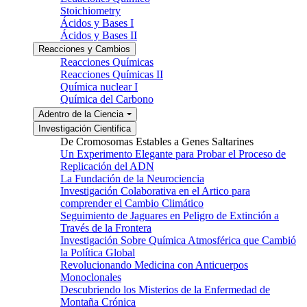
Stoichiometry
Ácidos y Bases I
Ácidos y Bases II
Reacciones y Cambios
Reacciones Químicas
Reacciones Químicas II
Química nuclear I
Química del Carbono
Adentro de la Ciencia
Investigación Cientifica
De Cromosomas Estables a Genes Saltarines
Un Experimento Elegante para Probar el Proceso de
Replicación del ADN
La Fundación de la Neurociencia
Investigación Colaborativa en el Artico para
comprender el Cambio Climático
Seguimiento de Jaguares en Peligro de Extinción a
Través de la Frontera
Investigación Sobre Química Atmosférica que Cambió
la Política Global
Revolucionando Medicina con Anticuerpos
Monoclonales
Descubriendo los Misterios de la Enfermedad de
Montaña Crónica