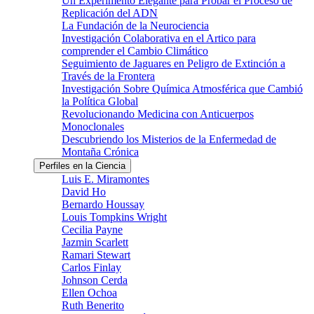
Un Experimento Elegante para Probar el Proceso de
Replicación del ADN
La Fundación de la Neurociencia
Investigación Colaborativa en el Artico para
comprender el Cambio Climático
Seguimiento de Jaguares en Peligro de Extinción a
Través de la Frontera
Investigación Sobre Química Atmosférica que Cambió
la Política Global
Revolucionando Medicina con Anticuerpos
Monoclonales
Descubriendo los Misterios de la Enfermedad de
Montaña Crónica
Perfiles en la Ciencia
Luis E. Miramontes
David Ho
Bernardo Houssay
Louis Tompkins Wright
Cecilia Payne
Jazmin Scarlett
Ramari Stewart
Carlos Finlay
Johnson Cerda
Ellen Ochoa
Ruth Benerito