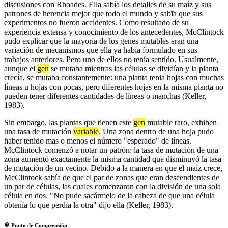
discusiones con Rhoades. Ella sabía los detalles de su maíz y sus
patrones de herencia mejor que todo el mundo y sabīa que sus
experimentos no fueron accidentes. Como resultado de su
experiencia extensa y conocimiento de los antecedentes, McClintock
pudo explicar que la mayoría de los genes mutables eran una
variación de mecanismos que ella ya había formulado en sus
trabajos anteriores. Pero uno de ellos no tenía sentido. Usualmente,
aunque el
gen
se mutaba mientras las células se dividían y la planta
crecía, se mutaba constantemente: una planta tenia hojas con muchas
líneas u hojas con pocas, pero diferentes hojas en la misma planta no
pueden tener diferentes cantidades de líneas o manchas (Keller,
1983).
Sin embargo, las plantas que tienen este
gen
mutable raro, exhiben
una tasa de mutación
variable
. Una zona dentro de una hoja pudo
haber tenido mas o menos el número "esperado" de líneas.
McClintock comenzó a notar un patrón: la tasa de mutación de una
zona aumentó exactamente la misma cantidad que disminuyó la tasa
de mutación de un vecino. Debido a la manera en que el maíz crece,
McClintock sabía de que el par de zonas que eran descendientes de
un par de células, las cuales comenzaron con la división de una sola
célula en dos. "No pude sacármelo de la cabeza de que una célula
obtenía lo que perdía la otra" dijo ella (Keller, 1983).
Punto de Comprensión