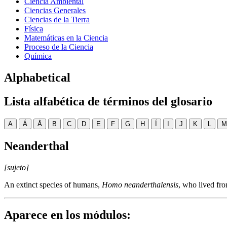
Ciencia Ambiental
Ciencias Generales
Ciencias de la Tierra
Física
Matemáticas en la Ciencia
Proceso de la Ciencia
Química
Alphabetical
Lista alfabética de términos del glosario
A
Á
Å
B
C
D
E
F
G
H
Í
I
J
K
L
M
Neanderthal
[sujeto]
An extinct species of humans,
Homo neanderthalensis
, who lived fr
Aparece en los módulos: