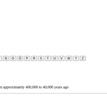
N
O
Ó
P
R
S
T
U
V
W
Y
Z
om approximately 400,000 to 40,000 years ago