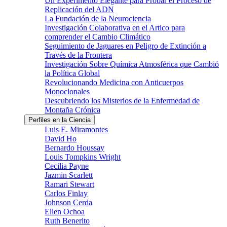
Un Experimento Elegante para Probar el Proceso de
Replicación del ADN
La Fundación de la Neurociencia
Investigación Colaborativa en el Artico para
comprender el Cambio Climático
Seguimiento de Jaguares en Peligro de Extinción a
Través de la Frontera
Investigación Sobre Química Atmosférica que Cambió
la Política Global
Revolucionando Medicina con Anticuerpos
Monoclonales
Descubriendo los Misterios de la Enfermedad de
Montaña Crónica
Perfiles en la Ciencia
Luis E. Miramontes
David Ho
Bernardo Houssay
Louis Tompkins Wright
Cecilia Payne
Jazmin Scarlett
Ramari Stewart
Carlos Finlay
Johnson Cerda
Ellen Ochoa
Ruth Benerito