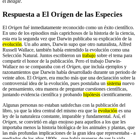
el
Beagle
.
Respuesta a El Orígen de las Especies
El
Origen
fué inmediatamente reconocido como un éxito científico.
En uno de los episodios más caprichosos de la historia de la ciencia,
esta era la segunda vez que Darwin publicaba su explicación de la
evolución
. Un año antes, Darwin supo que otro naturalista, Alfred
Russell Wallace, también había entendido la evolución como una
Selección Natural. Juntos escribieron un
trabajo
sobre el tema para
compartir el honor de la publicación. Pero el trabajo Darwin-
Wallace no se comparaba con el
Origen
, que incluía ejemplos y
razonamientos que Darwin había desarrollado durante un periodo de
veinte años. El
Origen
, era mucho más que una declaración sobre la
controversial idea de la evolución, pues postulaba un
sistema
nuevo
de pensamiento, otra manera de preguntar cuestiones científicas,
juntando evidencia científica y probando
hipótesis
cientificamente.
Algunas personas no estaban satisfechas con la publicación del
libro, ya que la idea central del mismo era que la
evolución
es una
ley de la naturaleza constante, imparable y fundamental. Así, el
Origen
, se convirtió en algo enojoso para aquellos a los que les
importaba menos la historia biológica de los animales y plantas, que
las más profundas implicaciones de la gran idea que representaba - a
mediados de los años 1800s - que había maneras de ver la vida