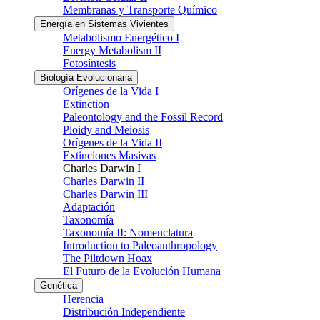
Membranas y Transporte Químico
Energía en Sistemas Vivientes
Metabolismo Energético I
Energy Metabolism II
Fotosíntesis
Biología Evolucionaria
Orígenes de la Vida I
Extinction
Paleontology and the Fossil Record
Ploidy and Meiosis
Orígenes de la Vida II
Extinciones Masivas
Charles Darwin I
Charles Darwin II
Charles Darwin III
Adaptación
Taxonomía
Taxonomía II: Nomenclatura
Introduction to Paleoanthropology
The Piltdown Hoax
El Futuro de la Evolución Humana
Genética
Herencia
Distribución Independiente