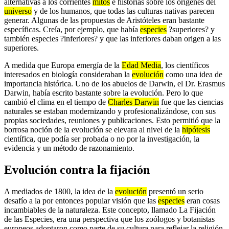
alternativas a los corrientes
mitos
e historias sobre los orígenes del
universo
y de los humanos, que todas las culturas nativas parecen
generar. Algunas de las propuestas de Aristóteles eran bastante
específicas. Creía, por ejemplo, que había
especies
?superiores? y
también especies ?inferiores? y que las inferiores daban origen a las
superiores.
A medida que Europa emergía de la
Edad Media
, los científicos
interesados en biología consideraban la
evolución
como una idea de
importancia histórica. Uno de los abuelos de Darwin, el Dr. Erasmus
Darwin, había escrito bastante sobre la evolución. Pero lo que
cambió el clima en el tiempo de
Charles Darwin
fue que las ciencias
naturales se estaban modernizando y profesionalizándose, con sus
propias sociedades, reuniones y publicaciones. Esto permitió que la
borrosa noción de la evolución se elevara al nivel de la
hipótesis
científica, que podía ser probada o no por la investigación, la
evidencia y un método de razonamiento.
Evolución contra la fijación
A mediados de 1800, la idea de la
evolución
presentó un serio
desafío a la por entonces popular visión que las
especies
eran cosas
incambiables de la naturaleza. Este concepto, llamado La Fijación
de las Especies, era una perspectiva que los zoólogos y botanistas
europeos adoptaron como parte de su cultura para reflejar la religión