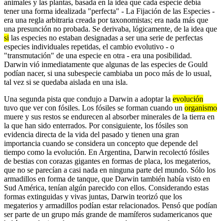
animales y las plantas, basada en la idea que cada especie debía
tener una forma idealizada "perfecta" - La Fijación de las Especies -
era una regla arbitraria creada por taxonomistas; era nada más que
una presunción no probada. Se derivaba, lógicamente, de la idea que
si
las especies no estaban designadas a ser una serie de perfectas
especies individuales repetidas, el cambio evolutivo - o
"transmutación" de una especie en otra - era una posibilidad.
Darwin vió inmediatamente que algunas de las especies de Gould
podían nacer, si una subespecie cambiaba un poco más de lo usual,
tal vez si se quedaba aislada en una isla.
Una segunda pista que condujo a Darwin a adoptar la
evolución
tuvo que ver con fósiles. Los fósiles se forman cuando un
organismo
muere y sus restos se endurecen al absorber minerales de la tierra en
la que han sido enterrados. Por consiguiente, los fósiles son
evidencia directa de la vida del pasado y tienen una gran
importancia cuando se considera un concepto que depende del
tiempo como la evolución. En Argentina, Darwin recolectó fósiles
de bestias con corazas gigantes en formas de placa, los megaterios,
que no se parecían a casi nada en ninguna parte del mundo. Sólo los
armadillos en forma de tanque, que Darwin también había visto en
Sud América, tenían algún parecido con ellos. Considerando estas
formas extinguidas y vivas juntas, Darwin teorizó que los
megaterios y armadillos podían estar relacionados. Pensó que podían
ser parte de un grupo más grande de mamíferos sudamericanos que