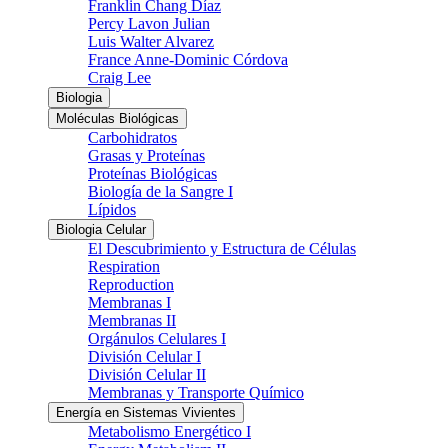
Franklin Chang Díaz
Percy Lavon Julian
Luis Walter Alvarez
France Anne-Dominic Córdova
Craig Lee
Biologia
Moléculas Biológicas
Carbohidratos
Grasas y Proteínas
Proteínas Biológicas
Biología de la Sangre I
Lípidos
Biologia Celular
El Descubrimiento y Estructura de Células
Respiration
Reproduction
Membranas I
Membranas II
Orgánulos Celulares I
División Celular I
División Celular II
Membranas y Transporte Químico
Energía en Sistemas Vivientes
Metabolismo Energético I