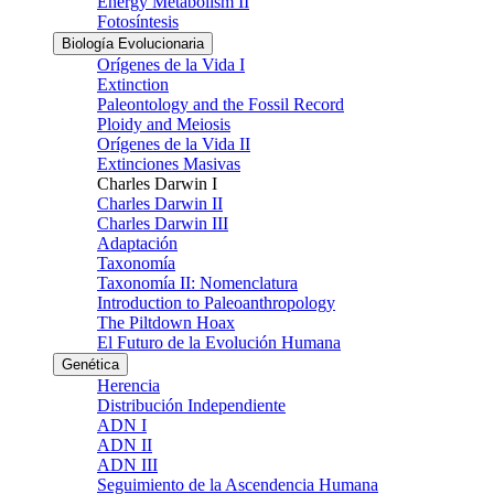
Energy Metabolism II
Fotosíntesis
Biología Evolucionaria
Orígenes de la Vida I
Extinction
Paleontology and the Fossil Record
Ploidy and Meiosis
Orígenes de la Vida II
Extinciones Masivas
Charles Darwin I
Charles Darwin II
Charles Darwin III
Adaptación
Taxonomía
Taxonomía II: Nomenclatura
Introduction to Paleoanthropology
The Piltdown Hoax
El Futuro de la Evolución Humana
Genética
Herencia
Distribución Independiente
ADN I
ADN II
ADN III
Seguimiento de la Ascendencia Humana