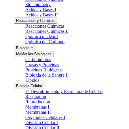
Stoichiometry
Ácidos y Bases I
Ácidos y Bases II
Reacciones y Cambios
Reacciones Químicas
Reacciones Químicas II
Química nuclear I
Química del Carbono
Biologia
Moléculas Biológicas
Carbohidratos
Grasas y Proteínas
Proteínas Biológicas
Biología de la Sangre I
Lípidos
Biologia Celular
El Descubrimiento y Estructura de Células
Respiration
Reproduction
Membranas I
Membranas II
Orgánulos Celulares I
División Celular I
División Celular II