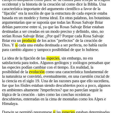
occidental y la historia de la creación tal como dice la Biblia. Una
característica importante del argumento científico a favor de la
"fijación" era la noción de que la estructura de cada especie estaba
basada en un modelo y forma ideal. En otras palabras, los botanistas
argumentarían que se suponía que todas las Rosas Salvaje Briar
debían parecerse entre sí, ya que las Rosas Salvaje Briar estaban
destinadas a ser creadas en un modo preciso y definido, sino, no
serían Rosas Salvaje Briar. ¿Por qué? Porque cada Rosa Salvaje
Briar era un
producto
de los actos "perfectos" de la creación de
Dios. Y
si
cada una estaba destinada a ser perfecta, no había razón
para cambio alguno y tampoco posibilidad de que lo hubiese.
La idea de la fijación de las
especies
, sin embargo, no era
satisfactoria para todos. Algunos geólogos y zoólogos pensaban que
las especies podían cambiar con el tiempo. En realidad, la
posibilidad de la
evolución
como una característica fundamental de
la naturaleza se convirtió, eventualmente, en una cuestión crucial de
la ciencia en el siglo 19. Una de las razones para que ello sucediera,
fue que los fósiles estaban siendo descubiertos poco a poco, algunos
en ambientes altamente ?imperfectos? que no parecían seguir la
lógica de la creación - tales como las conchas oceánicas
descubiertas, enterradas en la cima de montañas como los Alpes e
Himalaya.
Darwin se permitió preguntarse
si
las
especies
estaban determinadas