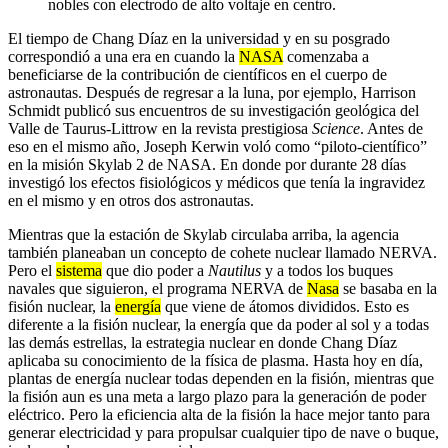
nobles con electrodo de alto voltaje en centro.
El tiempo de Chang Díaz en la universidad y en su posgrado
correspondió a una era en cuando la
NASA
comenzaba a
beneficiarse de la contribución de científicos en el cuerpo de
astronautas. Después de regresar a la luna, por ejemplo, Harrison
Schmidt publicó sus encuentros de su investigación geológica del
Valle de Taurus-Littrow en la revista prestigiosa
Science
. Antes de
eso en el mismo año, Joseph Kerwin voló como “piloto-científico”
en la misión Skylab 2 de NASA. En donde por durante 28 días
investigó los efectos fisiológicos y médicos que tenía la ingravidez
en el mismo y en otros dos astronautas.
Mientras que la estación de Skylab circulaba arriba, la agencia
también planeaban un concepto de cohete nuclear llamado NERVA.
Pero el
sistema
que dio poder a
Nautilus
y a todos los buques
navales que siguieron, el programa NERVA de
Nasa
se basaba en la
fisión nuclear, la
energía
que viene de átomos divididos. Esto es
diferente a la fisión nuclear, la energía que da poder al sol y a todas
las demás estrellas, la estrategia nuclear en donde Chang Díaz
aplicaba su conocimiento de la física de plasma. Hasta hoy en día,
plantas de energía nuclear todas dependen en la fisión, mientras que
la fisión aun es una meta a largo plazo para la generación de poder
eléctrico. Pero la eficiencia alta de la fisión la hace mejor tanto para
generar electricidad y para propulsar cualquier tipo de nave o buque,