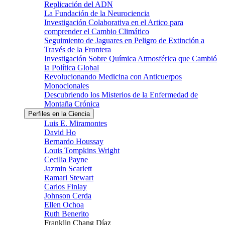
Replicación del ADN
La Fundación de la Neurociencia
Investigación Colaborativa en el Artico para
comprender el Cambio Climático
Seguimiento de Jaguares en Peligro de Extinción a
Través de la Frontera
Investigación Sobre Química Atmosférica que Cambió
la Política Global
Revolucionando Medicina con Anticuerpos
Monoclonales
Descubriendo los Misterios de la Enfermedad de
Montaña Crónica
Perfiles en la Ciencia
Luis E. Miramontes
David Ho
Bernardo Houssay
Louis Tompkins Wright
Cecilia Payne
Jazmin Scarlett
Ramari Stewart
Carlos Finlay
Johnson Cerda
Ellen Ochoa
Ruth Benerito
Franklin Chang Díaz