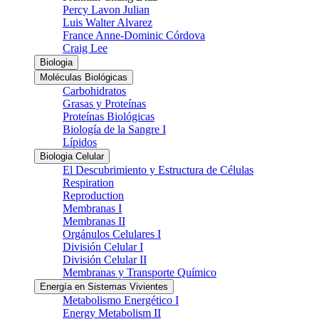
Percy Lavon Julian
Luis Walter Alvarez
France Anne-Dominic Córdova
Craig Lee
Biologia
Moléculas Biológicas
Carbohidratos
Grasas y Proteínas
Proteínas Biológicas
Biología de la Sangre I
Lípidos
Biologia Celular
El Descubrimiento y Estructura de Células
Respiration
Reproduction
Membranas I
Membranas II
Orgánulos Celulares I
División Celular I
División Celular II
Membranas y Transporte Químico
Energía en Sistemas Vivientes
Metabolismo Energético I
Energy Metabolism II