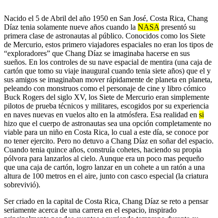
Nacido el 5 de Abril del año 1950 en San José, Costa Rica, Chang
Díaz tenia solamente nueve años cuando la
NASA
presentó su
primera clase de astronautas al público. Conocidos como los Siete
de Mercurio, estos primero viajadores espaciales no eran los tipos de
“exploradores” que Chang Díaz se imaginaba hacerse en sus
sueños. En los controles de su nave espacial de mentira (una caja de
cartón que tomo su viaje inaugural cuando tenia siete años) que el y
sus amigos se imaginaban mover rápidamente de planeta en planeta,
peleando con monstruos como el personaje de cine y libro cómico
Buck Rogers del siglo XV, los Siete de Mercurio eran simplemente
pilotos de prueba técnicos y militares, escogidos por su experiencia
en naves nuevas en vuelos alto en la atmósfera. Esa realidad en
si
hizo que el cuerpo de astronautas sea una opción completamente no
viable para un niño en Costa Rica, lo cual a este día, se conoce por
no tener ejercito. Pero no detuvo a Chang Díaz en soñar del espacio.
Cuando tenia quince años, construía cohetes, haciendo su propia
pólvora para lanzarlos al cielo. Aunque era un poco mas pequeño
que una caja de cartón, logro lanzar en un cohete a un ratón a una
altura de 100 metros en el aire, junto con casco especial (la criatura
sobrevivió).
Ser criado en la capital de Costa Rica, Chang Díaz se reto a pensar
seriamente acerca de una carrera en el espacio, inspirado