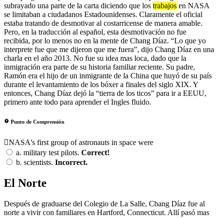
subrayado una parte de la carta diciendo que los
trabajos
en NASA
se limitaban a ciudadanos Estadounidenses. Claramente el oficial
estaba tratando de desmotivar al costarricense de manera amable.
Pero, en la traducción al español, esta desmotivación no fue
recibida, por lo menos no en la mente de Chang Díaz. “Lo que yo
interprete fue que me dijeron que me fuera”, dijo Chang Díaz en una
charla en el año 2013. No fue su idea mas loca, dado que la
inmigración era parte de su historia familiar reciente. Su padre,
Ramón era el hijo de un inmigrante de la China que huyó de su país
durante el levantamiento de los bóxer a finales del siglo XIX. Y
entonces, Chang Díaz dejó la “tierra de los ticos” para ir a EEUU,
primero ante todo para aprender el Ingles fluido.
Punto de Comprensión
NASA's first group of astronauts in space were
a.
military test pilots.
Correct!
b.
scientists.
Incorrect.
El Norte
Después de graduarse del Colegio de La Salle, Chang Díaz fue al
norte a vivir con familiares en Hartford, Connecticut. Allí pasó mas