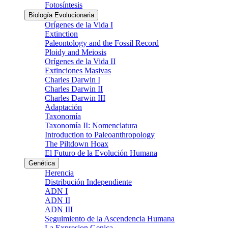
Fotosíntesis
Biología Evolucionaria
Orígenes de la Vida I
Extinction
Paleontology and the Fossil Record
Ploidy and Meiosis
Orígenes de la Vida II
Extinciones Masivas
Charles Darwin I
Charles Darwin II
Charles Darwin III
Adaptación
Taxonomía
Taxonomía II: Nomenclatura
Introduction to Paleoanthropology
The Piltdown Hoax
El Futuro de la Evolución Humana
Genética
Herencia
Distribución Independiente
ADN I
ADN II
ADN III
Seguimiento de la Ascendencia Humana
La Expresion Genica