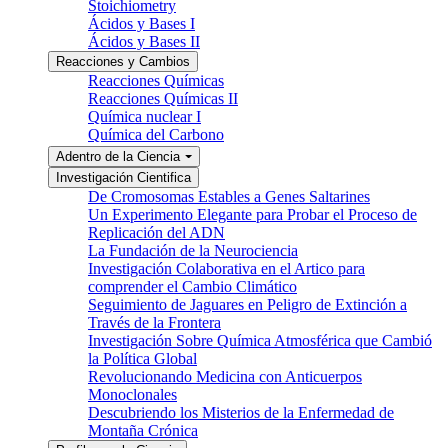
Stoichiometry
Ácidos y Bases I
Ácidos y Bases II
Reacciones y Cambios
Reacciones Químicas
Reacciones Químicas II
Química nuclear I
Química del Carbono
Adentro de la Ciencia
Investigación Cientifica
De Cromosomas Estables a Genes Saltarines
Un Experimento Elegante para Probar el Proceso de
Replicación del ADN
La Fundación de la Neurociencia
Investigación Colaborativa en el Artico para
comprender el Cambio Climático
Seguimiento de Jaguares en Peligro de Extinción a
Través de la Frontera
Investigación Sobre Química Atmosférica que Cambió
la Política Global
Revolucionando Medicina con Anticuerpos
Monoclonales
Descubriendo los Misterios de la Enfermedad de
Montaña Crónica