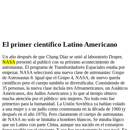
El primer científico Latino Americano
Un año después de que Chang Díaz se unió al laboratorio Draper,
NASA
presentó al publicó con su próximo acontecimiento de
astronautas. El programa de Transbordadores Espaciales estaba por
empezar, NASA seleccionó una nueva clase de astronautas: Grupo
de Astronautas 8. Igual que el Grupo 4, NASA, de nuevo quería
científicos pero el cuerpo también se diversificaba. Consistiendo de
35 personas, la nueva clase incluía tres Afroamericanos, un Asiáticos
Americanos, dos Judíos Americanos y lo que al tiempo obtuvo
mucha atención por el público: seis mujeres. No todo esto fue
primerizo para la humanidad. La Unión Soviética ya habían volado
a una mujer y a un judío como cosmonauta en la década de 1960 (y
después en el año 1976). Pero claramente el cuerpo de astronautas
de NASA no solo se limitaba a hombres blancos. Se miraba lógico
que un Latino con parte China, aunque sea nacido en el extranjero
fuese posible ser el siguiente. Y eso fue exactamente lo que pasó. En