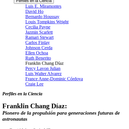
Perfiles en la Ciencia
Luis E. Miramontes
David Ho
Bernardo Houssay
Louis Tompkins Wright
Cecilia Payne
Jazmin Scarlett
Ramari Stewart
Carlos Finlay
Johnson Cerda
Ellen Ochoa
Ruth Benerito
Franklin Chang Díaz
Percy Lavon Julian
Luis Walter Alvarez
France Anne-Dominic Córdova
Craig Lee
Perfiles en la Ciencia
Franklin Chang Díaz:
Pionero de la propulsión para generaciones futuras de
astronautas