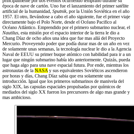
principalmente por dos eventos ocurriendo temprano durante su
época de nave de cartón. Uno fue el lanzamiento del primer satélite
artificial de la humanidad,
Sputnik
, por la Unión Soviética en el año
1957. El otro, llevándose a cabo el año siguiente, fue el primer viaje
directamente bajo el Polo Norte, desde el Océano Pacifico al
Océano Atlántico. Emprendido por el primero submarino nuclear, el
Nautilus
, esta misión por el espacio interior de la tierra le dio a
Chang Díaz de ocho años una idea que fue mas allá del Proyecto
Mercurio. Proveyendo poder que podía durar mas de un año en vez
de solamente unas semanas, la tecnología nuclear le dio a la Agencia
Naval de EEUU su primer buque atómico con habilidad para ir a un
lugar que ningún submarino había ido anteriormente. Quizás, pueda
que haga algo para una nave espacial futura. Por ende, mientras los
astronautas de la
NASA
y sus equivalentes Soviéticos ascendieron
por horas y días, Chang Díaz sabia que era solamente una
introducción. Igual que los primeros submarinos de manivela del
siglo XIX, las capsulas espaciales propulsadas por químicos de
mediados del siglo XX fueron los precursores de algo mas grande y
mas ambicioso.