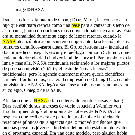
image ©NASA
Dadas sus ideas, la madre de Chang Díaz, María, le aconsejó a su
hijo que estudiara ciencia como una
base
para alcanzar su sueño de
astronauta, junto con opciones mas convencionales de carreras. Esta
era su mentalidad durante su etapa de lanzar ratones, cuando la
NASA
alcanzó otro acontecimiento importante: la selección de sus
primeros científicos-astronautas. El Grupo Astronauta 4 incluida al
doctor medico Joseph Kerwin y el geólogo Harrison Schmidt, quien
tenia un doctorado de la Universidad de Harvard. Para misiones a la
luna y mas allá, NASA continuaría reclutando a los mejores pilotos
de prueba con visión 20/20 y el resto de “cosas buenas”
tradicionales, pero la agencia claramente ahora quería científicos
también. Por lo menos, esta era la impresión de Chang Díaz cuando
un visitante de NASA llegó a San José a hablar con estudiantes en
su colegio, Colegio de la Salle.
Alentado que la
NASA
estaba interesado en otras cosas, Chang
Díaz escribió de sus intereses de vuelo espacial a Wernher von
Brauhn, quien dirigía al programa de cohetes de la NASA. La
respuesta que recibió era de parte de un oficial de la oficina de
relaciones públicas de la agencia que lo motivó diciéndole que
muchas personas jóvenes alrededor del mundo estaban interesados
en el programa espacial. Era una carta modelo, pero alguien había