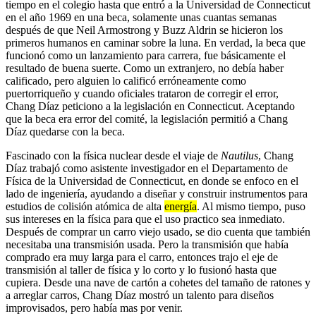
tiempo en el colegio hasta que entró a la Universidad de Connecticut
en el año 1969 en una beca, solamente unas cuantas semanas
después de que Neil Armostrong y Buzz Aldrin se hicieron los
primeros humanos en caminar sobre la luna. En verdad, la beca que
funcionó como un lanzamiento para carrera, fue básicamente el
resultado de buena suerte. Como un extranjero, no debía haber
calificado, pero alguien lo calificó erróneamente como
puertorriqueño y cuando oficiales trataron de corregir el error,
Chang Díaz peticiono a la legislación en Connecticut. Aceptando
que la beca era error del comité, la legislación permitió a Chang
Díaz quedarse con la beca.
Fascinado con la física nuclear desde el viaje de
Nautilus
, Chang
Díaz trabajó como asistente investigador en el Departamento de
Física de la Universidad de Connecticut, en donde se enfoco en el
lado de ingeniería, ayudando a diseñar y construir instrumentos para
estudios de colisión atómica de alta
energía
. Al mismo tiempo, puso
sus intereses en la física para que el uso practico sea inmediato.
Después de comprar un carro viejo usado, se dio cuenta que también
necesitaba una transmisión usada. Pero la transmisión que había
comprado era muy larga para el carro, entonces trajo el eje de
transmisión al taller de física y lo corto y lo fusionó hasta que
cupiera. Desde una nave de cartón a cohetes del tamaño de ratones y
a arreglar carros, Chang Díaz mostró un talento para diseños
improvisados, pero había mas por venir.