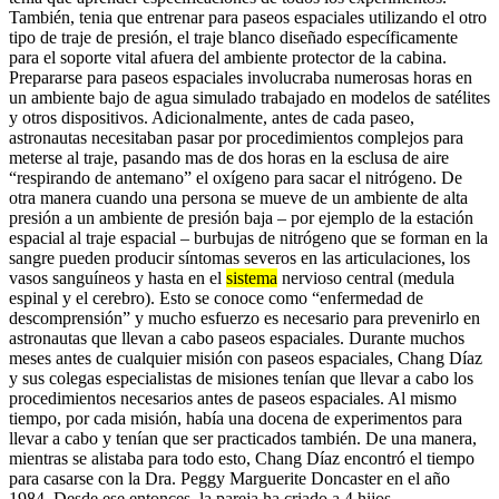
También, tenia que entrenar para paseos espaciales utilizando el otro
tipo de traje de presión, el traje blanco diseñado específicamente
para el soporte vital afuera del ambiente protector de la cabina.
Prepararse para paseos espaciales involucraba numerosas horas en
un ambiente bajo de agua simulado trabajado en modelos de satélites
y otros dispositivos. Adicionalmente, antes de cada paseo,
astronautas necesitaban pasar por procedimientos complejos para
meterse al traje, pasando mas de dos horas en la esclusa de aire
“respirando de antemano” el oxígeno para sacar el nitrógeno. De
otra manera cuando una persona se mueve de un ambiente de alta
presión a un ambiente de presión baja – por ejemplo de la estación
espacial al traje espacial – burbujas de nitrógeno que se forman en la
sangre pueden producir síntomas severos en las articulaciones, los
vasos sanguíneos y hasta en el
sistema
nervioso central (medula
espinal y el cerebro). Esto se conoce como “enfermedad de
descomprensión” y mucho esfuerzo es necesario para prevenirlo en
astronautas que llevan a cabo paseos espaciales. Durante muchos
meses antes de cualquier misión con paseos espaciales, Chang Díaz
y sus colegas especialistas de misiones tenían que llevar a cabo los
procedimientos necesarios antes de paseos espaciales. Al mismo
tiempo, por cada misión, había una docena de experimentos para
llevar a cabo y tenían que ser practicados también. De una manera,
mientras se alistaba para todo esto, Chang Díaz encontró el tiempo
para casarse con la Dra. Peggy Marguerite Doncaster en el año
1984. Desde ese entonces, la pareja ha criado a 4 hijos.