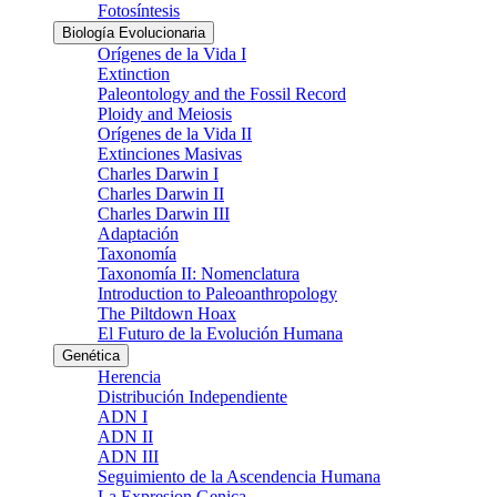
Fotosíntesis
Biología Evolucionaria
Orígenes de la Vida I
Extinction
Paleontology and the Fossil Record
Ploidy and Meiosis
Orígenes de la Vida II
Extinciones Masivas
Charles Darwin I
Charles Darwin II
Charles Darwin III
Adaptación
Taxonomía
Taxonomía II: Nomenclatura
Introduction to Paleoanthropology
The Piltdown Hoax
El Futuro de la Evolución Humana
Genética
Herencia
Distribución Independiente
ADN I
ADN II
ADN III
Seguimiento de la Ascendencia Humana
La Expresion Genica