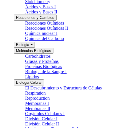
Stoichiometry
Ácidos y Bases I
Ácidos y Bases II
Reacciones y Cambios
Reacciones Químicas
Reacciones Químicas II
Química nuclear I
Química del Carbono
Biologia
Moléculas Biológicas
Carbohidratos
Grasas y Proteínas
Proteínas Biológicas
Biología de la Sangre I
Lípidos
Biologia Celular
El Descubrimiento y Estructura de Células
Respiration
Reproduction
Membranas I
Membranas II
Orgánulos Celulares I
División Celular I
División Celular II