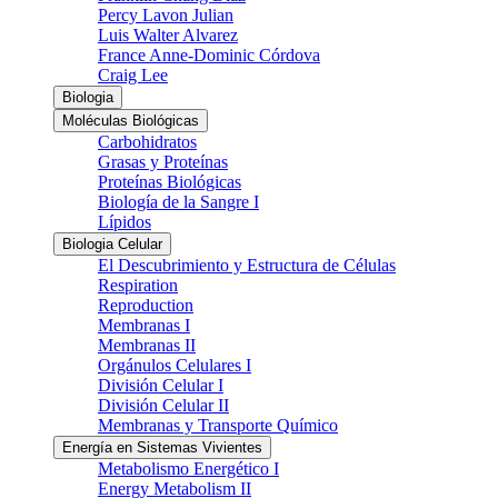
Percy Lavon Julian
Luis Walter Alvarez
France Anne-Dominic Córdova
Craig Lee
Biologia
Moléculas Biológicas
Carbohidratos
Grasas y Proteínas
Proteínas Biológicas
Biología de la Sangre I
Lípidos
Biologia Celular
El Descubrimiento y Estructura de Células
Respiration
Reproduction
Membranas I
Membranas II
Orgánulos Celulares I
División Celular I
División Celular II
Membranas y Transporte Químico
Energía en Sistemas Vivientes
Metabolismo Energético I
Energy Metabolism II