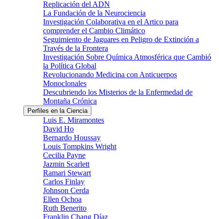
Replicación del ADN
La Fundación de la Neurociencia
Investigación Colaborativa en el Artico para
comprender el Cambio Climático
Seguimiento de Jaguares en Peligro de Extinción a
Través de la Frontera
Investigación Sobre Química Atmosférica que Cambió
la Política Global
Revolucionando Medicina con Anticuerpos
Monoclonales
Descubriendo los Misterios de la Enfermedad de
Montaña Crónica
Perfiles en la Ciencia
Luis E. Miramontes
David Ho
Bernardo Houssay
Louis Tompkins Wright
Cecilia Payne
Jazmin Scarlett
Ramari Stewart
Carlos Finlay
Johnson Cerda
Ellen Ochoa
Ruth Benerito
Franklin Chang Díaz