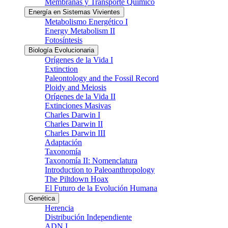
Membranas y Transporte Químico
Energía en Sistemas Vivientes
Metabolismo Energético I
Energy Metabolism II
Fotosíntesis
Biología Evolucionaria
Orígenes de la Vida I
Extinction
Paleontology and the Fossil Record
Ploidy and Meiosis
Orígenes de la Vida II
Extinciones Masivas
Charles Darwin I
Charles Darwin II
Charles Darwin III
Adaptación
Taxonomía
Taxonomía II: Nomenclatura
Introduction to Paleoanthropology
The Piltdown Hoax
El Futuro de la Evolución Humana
Genética
Herencia
Distribución Independiente
ADN I