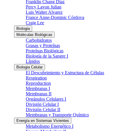
Franklin Chang Díaz
Percy Lavon Julian
Luis Walter Alvarez
France Anne-Dominic Córdova
Craig Lee
Biologia
Moléculas Biológicas
Carbohidratos
Grasas y Proteínas
Proteínas Biológicas
Biología de la Sangre I
Lípidos
Biologia Celular
El Descubrimiento y Estructura de Células
Respiration
Reproduction
Membranas I
Membranas II
Orgánulos Celulares I
División Celular I
División Celular II
Membranas y Transporte Químico
Energía en Sistemas Vivientes
Metabolismo Energético I