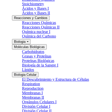
Stoichiometry
Ácidos y Bases I
Ácidos y Bases II
Reacciones y Cambios
Reacciones Químicas
Reacciones Químicas II
Química nuclear I
Química del Carbono
Biologia
Moléculas Biológicas
Carbohidratos
Grasas y Proteínas
Proteínas Biológicas
Biología de la Sangre I
Lípidos
Biologia Celular
El Descubrimiento y Estructura de Células
Respiration
Reproduction
Membranas I
Membranas II
Orgánulos Celulares I
División Celular I
División Celular II