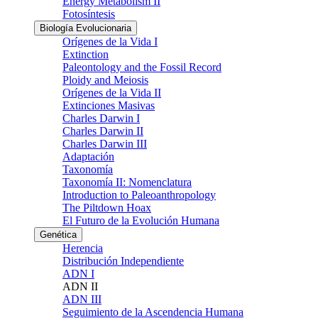
Energy Metabolism II
Fotosíntesis
Biología Evolucionaria
Orígenes de la Vida I
Extinction
Paleontology and the Fossil Record
Ploidy and Meiosis
Orígenes de la Vida II
Extinciones Masivas
Charles Darwin I
Charles Darwin II
Charles Darwin III
Adaptación
Taxonomía
Taxonomía II: Nomenclatura
Introduction to Paleoanthropology
The Piltdown Hoax
El Futuro de la Evolución Humana
Genética
Herencia
Distribución Independiente
ADN I
ADN II
ADN III
Seguimiento de la Ascendencia Humana