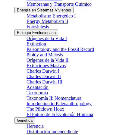
Membranas y Transporte Químico
Energía en Sistemas Vivientes
Metabolismo Energético I
Energy Metabolism II
Fotosíntesis
Biología Evolucionaria
Orígenes de la Vida I
Extinction
Paleontology and the Fossil Record
Ploidy and Meiosis
Orígenes de la Vida II
Extinciones Masivas
Charles Darwin I
Charles Darwin II
Charles Darwin III
Adaptación
Taxonomía
Taxonomía II: Nomenclatura
Introduction to Paleoanthropology
The Piltdown Hoax
El Futuro de la Evolución Humana
Genética
Herencia
Distribución Independiente