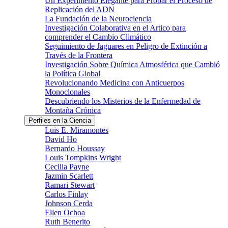
Un Experimento Elegante para Probar el Proceso de
Replicación del ADN
La Fundación de la Neurociencia
Investigación Colaborativa en el Artico para
comprender el Cambio Climático
Seguimiento de Jaguares en Peligro de Extinción a
Través de la Frontera
Investigación Sobre Química Atmosférica que Cambió
la Política Global
Revolucionando Medicina con Anticuerpos
Monoclonales
Descubriendo los Misterios de la Enfermedad de
Montaña Crónica
Perfiles en la Ciencia
Luis E. Miramontes
David Ho
Bernardo Houssay
Louis Tompkins Wright
Cecilia Payne
Jazmin Scarlett
Ramari Stewart
Carlos Finlay
Johnson Cerda
Ellen Ochoa
Ruth Benerito