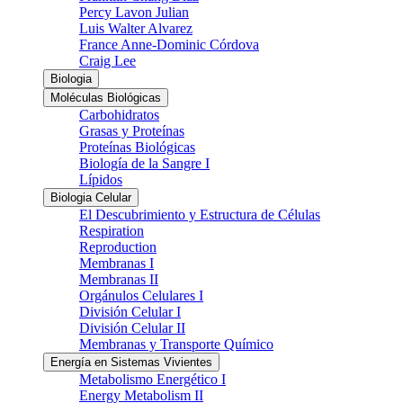
Percy Lavon Julian
Luis Walter Alvarez
France Anne-Dominic Córdova
Craig Lee
Biologia
Moléculas Biológicas
Carbohidratos
Grasas y Proteínas
Proteínas Biológicas
Biología de la Sangre I
Lípidos
Biologia Celular
El Descubrimiento y Estructura de Células
Respiration
Reproduction
Membranas I
Membranas II
Orgánulos Celulares I
División Celular I
División Celular II
Membranas y Transporte Químico
Energía en Sistemas Vivientes
Metabolismo Energético I
Energy Metabolism II