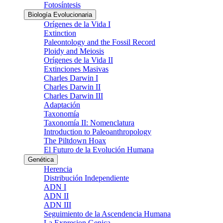
Fotosíntesis
Biología Evolucionaria
Orígenes de la Vida I
Extinction
Paleontology and the Fossil Record
Ploidy and Meiosis
Orígenes de la Vida II
Extinciones Masivas
Charles Darwin I
Charles Darwin II
Charles Darwin III
Adaptación
Taxonomía
Taxonomía II: Nomenclatura
Introduction to Paleoanthropology
The Piltdown Hoax
El Futuro de la Evolución Humana
Genética
Herencia
Distribución Independiente
ADN I
ADN II
ADN III
Seguimiento de la Ascendencia Humana
La Expresion Genica