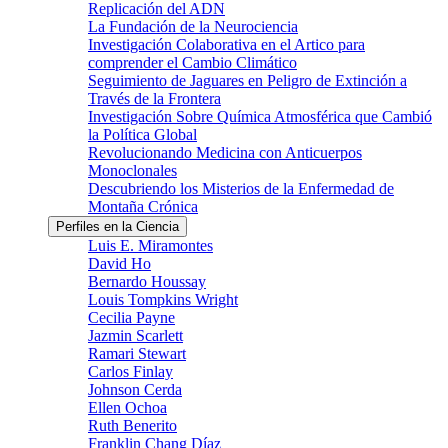
Replicación del ADN
La Fundación de la Neurociencia
Investigación Colaborativa en el Artico para
comprender el Cambio Climático
Seguimiento de Jaguares en Peligro de Extinción a
Través de la Frontera
Investigación Sobre Química Atmosférica que Cambió
la Política Global
Revolucionando Medicina con Anticuerpos
Monoclonales
Descubriendo los Misterios de la Enfermedad de
Montaña Crónica
Perfiles en la Ciencia
Luis E. Miramontes
David Ho
Bernardo Houssay
Louis Tompkins Wright
Cecilia Payne
Jazmin Scarlett
Ramari Stewart
Carlos Finlay
Johnson Cerda
Ellen Ochoa
Ruth Benerito
Franklin Chang Díaz