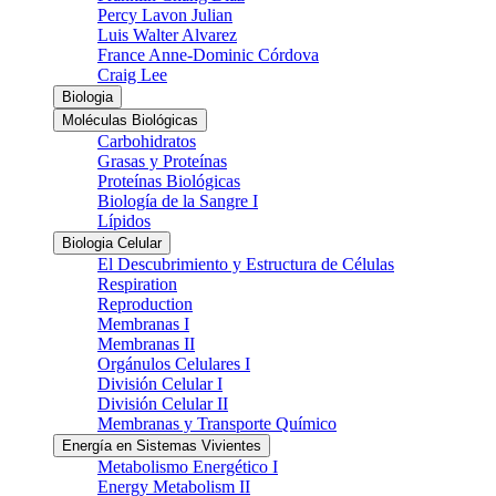
Percy Lavon Julian
Luis Walter Alvarez
France Anne-Dominic Córdova
Craig Lee
Biologia
Moléculas Biológicas
Carbohidratos
Grasas y Proteínas
Proteínas Biológicas
Biología de la Sangre I
Lípidos
Biologia Celular
El Descubrimiento y Estructura de Células
Respiration
Reproduction
Membranas I
Membranas II
Orgánulos Celulares I
División Celular I
División Celular II
Membranas y Transporte Químico
Energía en Sistemas Vivientes
Metabolismo Energético I
Energy Metabolism II