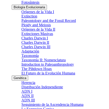
Fotosíntesis
Biología Evolucionaria
Orígenes de la Vida I
Extinction
Paleontology and the Fossil Record
Ploidy and Meiosis
Orígenes de la Vida II
Extinciones Masivas
Charles Darwin I
Charles Darwin II
Charles Darwin III
Adaptación
Taxonomía
Taxonomía II: Nomenclatura
Introduction to Paleoanthropology
The Piltdown Hoax
El Futuro de la Evolución Humana
Genética
Herencia
Distribución Independiente
ADN I
ADN II
ADN III
Seguimiento de la Ascendencia Humana
La Expresion Genica