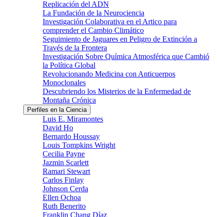
Replicación del ADN
La Fundación de la Neurociencia
Investigación Colaborativa en el Artico para
comprender el Cambio Climático
Seguimiento de Jaguares en Peligro de Extinción a
Través de la Frontera
Investigación Sobre Química Atmosférica que Cambió
la Política Global
Revolucionando Medicina con Anticuerpos
Monoclonales
Descubriendo los Misterios de la Enfermedad de
Montaña Crónica
Perfiles en la Ciencia
Luis E. Miramontes
David Ho
Bernardo Houssay
Louis Tompkins Wright
Cecilia Payne
Jazmin Scarlett
Ramari Stewart
Carlos Finlay
Johnson Cerda
Ellen Ochoa
Ruth Benerito
Franklin Chang Díaz