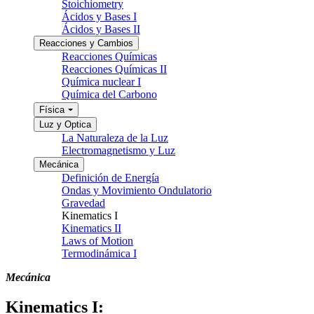
Stoichiometry
Ácidos y Bases I
Ácidos y Bases II
Reacciones y Cambios
Reacciones Químicas
Reacciones Químicas II
Química nuclear I
Química del Carbono
Física
Luz y Optica
La Naturaleza de la Luz
Electromagnetismo y Luz
Mecánica
Definición de Energía
Ondas y Movimiento Ondulatorio
Gravedad
Kinematics I
Kinematics II
Laws of Motion
Termodinámica I
Mecánica
Kinematics I: