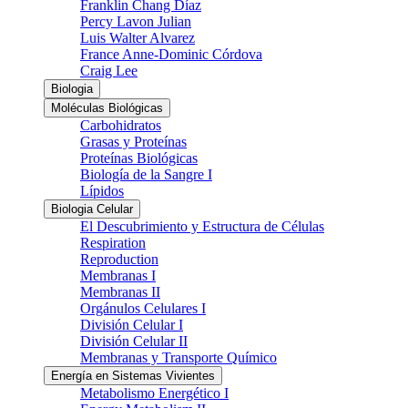
Franklin Chang Díaz
Percy Lavon Julian
Luis Walter Alvarez
France Anne-Dominic Córdova
Craig Lee
Biologia
Moléculas Biológicas
Carbohidratos
Grasas y Proteínas
Proteínas Biológicas
Biología de la Sangre I
Lípidos
Biologia Celular
El Descubrimiento y Estructura de Células
Respiration
Reproduction
Membranas I
Membranas II
Orgánulos Celulares I
División Celular I
División Celular II
Membranas y Transporte Químico
Energía en Sistemas Vivientes
Metabolismo Energético I