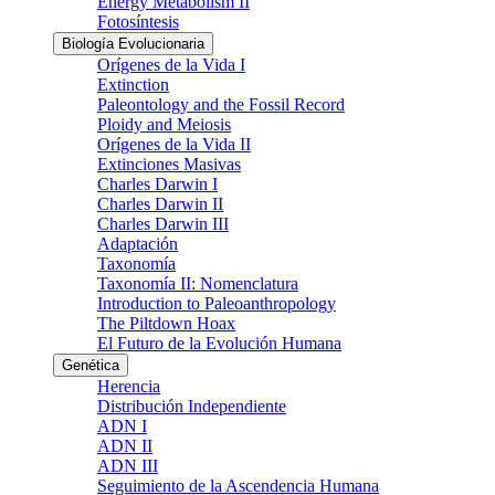
Energy Metabolism II
Fotosíntesis
Biología Evolucionaria
Orígenes de la Vida I
Extinction
Paleontology and the Fossil Record
Ploidy and Meiosis
Orígenes de la Vida II
Extinciones Masivas
Charles Darwin I
Charles Darwin II
Charles Darwin III
Adaptación
Taxonomía
Taxonomía II: Nomenclatura
Introduction to Paleoanthropology
The Piltdown Hoax
El Futuro de la Evolución Humana
Genética
Herencia
Distribución Independiente
ADN I
ADN II
ADN III
Seguimiento de la Ascendencia Humana