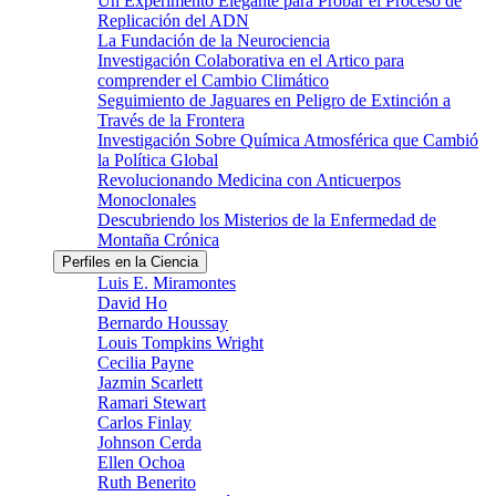
Un Experimento Elegante para Probar el Proceso de
Replicación del ADN
La Fundación de la Neurociencia
Investigación Colaborativa en el Artico para
comprender el Cambio Climático
Seguimiento de Jaguares en Peligro de Extinción a
Través de la Frontera
Investigación Sobre Química Atmosférica que Cambió
la Política Global
Revolucionando Medicina con Anticuerpos
Monoclonales
Descubriendo los Misterios de la Enfermedad de
Montaña Crónica
Perfiles en la Ciencia
Luis E. Miramontes
David Ho
Bernardo Houssay
Louis Tompkins Wright
Cecilia Payne
Jazmin Scarlett
Ramari Stewart
Carlos Finlay
Johnson Cerda
Ellen Ochoa
Ruth Benerito